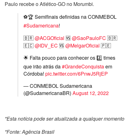
Paulo recebe o Atlético-GO no Morumbi.
⚽🏆 Semifinais definidas na CONMEBOL
#Sudamericana
!
🇧🇷
@ACGOficial
🆚
@SaoPauloFC
🇧🇷
🇪🇨
@IDV_EC
🆚
@MelgarOficial
🇵🇪
🌟 Falta pouco para conhecer os 2️⃣ times
que irão atrás da
#GrandeConquista
em
Córdoba!
pic.twitter.com/6PnwJ5RjEP
— CONMEBOL Sudamericana
(@SudamericanaBR)
August 12, 2022
*Esta notícia pode ser atualizada a qualquer momento
*Fonte: Agência Brasil