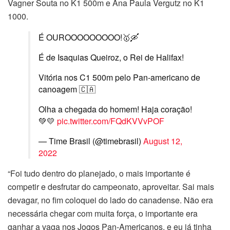
Vagner Souta no K1 500m e Ana Paula Vergutz no K1
1000.
É OUROOOOOOOOO!🥇🛶
É de Isaquias Queiroz, o Rei de Halifax!
Vitória nos C1 500m pelo Pan-americano de
canoagem 🇨🇦
Olha a chegada do homem! Haja coração!
💚💛
pic.twitter.com/FQdKVVvPOF
— Time Brasil (@timebrasil)
August 12,
2022
“Foi tudo dentro do planejado, o mais importante é
competir e desfrutar do campeonato, aproveitar. Sai mais
devagar, no fim coloquei do lado do canadense. Não era
necessária chegar com muita força, o importante era
ganhar a vaga nos Jogos Pan-Americanos, e eu já tinha