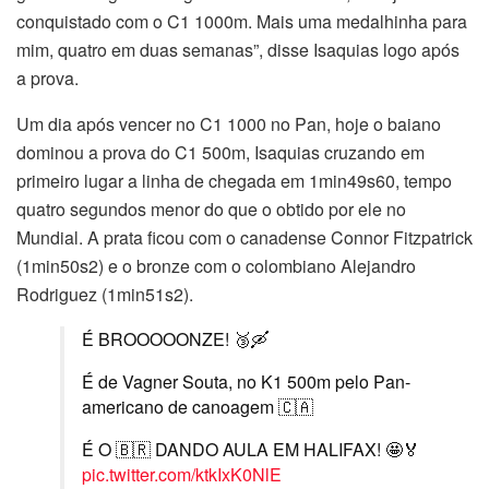
conquistado com o C1 1000m. Mais uma medalhinha para
mim, quatro em duas semanas”, disse Isaquias logo após
a prova.
Um dia após vencer no C1 1000 no Pan, hoje o baiano
dominou a prova do C1 500m, Isaquias cruzando em
primeiro lugar a linha de chegada em 1min49s60, tempo
quatro segundos menor do que o obtido por ele no
Mundial. A prata ficou com o canadense Connor Fitzpatrick
(1min50s2) e o bronze com o colombiano Alejandro
Rodriguez (1min51s2).
É BROOOOONZE! 🥉🛶
É de Vagner Souta, no K1 500m pelo Pan-
americano de canoagem 🇨🇦
É O 🇧🇷 DANDO AULA EM HALIFAX! 🤩🏅
pic.twitter.com/ktkIxK0NlE