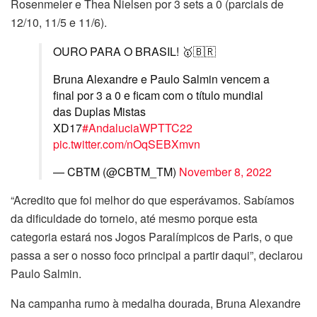
Rosenmeier e Thea Nielsen por 3 sets a 0 (parciais de
12/10, 11/5 e 11/6).
OURO PARA O BRASIL! 🥇🇧🇷
Bruna Alexandre e Paulo Salmin vencem a
final por 3 a 0 e ficam com o título mundial
das Duplas Mistas
XD17
#AndaluciaWPTTC22
pic.twitter.com/nOqSEBXmvn
— CBTM (@CBTM_TM)
November 8, 2022
“Acredito que foi melhor do que esperávamos. Sabíamos
da dificuldade do torneio, até mesmo porque esta
categoria estará nos Jogos Paralímpicos de Paris, o que
passa a ser o nosso foco principal a partir daqui”, declarou
Paulo Salmin.
Na campanha rumo à medalha dourada, Bruna Alexandre