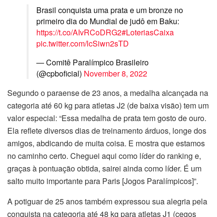
Brasil conquista uma prata e um bronze no
primeiro dia do Mundial de judô em Baku:
https://t.co/AIvRCoDRG2
#LoteriasCaixa
pic.twitter.com/lcSiwn2sTD
— Comitê Paralímpico Brasileiro
(@cpboficial)
November 8, 2022
Segundo o paraense de 23 anos, a medalha alcançada na
categoria até 60 kg para atletas J2 (de baixa visão) tem um
valor especial: “Essa medalha de prata tem gosto de ouro.
Ela reflete diversos dias de treinamento árduos, longe dos
amigos, abdicando de muita coisa. E mostra que estamos
no caminho certo. Cheguei aqui como líder do ranking e,
graças à pontuação obtida, sairei ainda como líder. É um
salto muito importante para Paris [Jogos Paralímpicos]”.
A potiguar de 25 anos também expressou sua alegria pela
conquista na categoria até 48 kg para atletas J1 (cegos