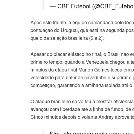
— CBF Futebol (@CBF_Futebo
Após este triunfo, a equipe comandada pelo t
pontuação do Uruguai, que está na segunda posi
que o da seleção brasileira (5 a 2).
Apesar do placar elástico no final, o Brasil não 
primeiro tempo, quando a Venezuela chegou a ter
minutos da etapa final Marlon Gomes tocou em 
velocidade para bater de cavadinha e superar o g
competição, garantindo a artilharia isolada até 
O ataque brasileiro só voltou a mostrar eficiênci
avançou com liberdade até a linha de fundo, de o
Cinco minutos depois o volante Andrey aproveitou
Sim, ele marcou mais uma vez.