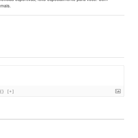
 mais.
{}
[+]