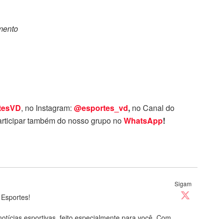
omento
tesVD
, no Instagram:
@esportes_vd
,
no Canal do
rticipar também do nosso grupo no
WhatsApp
!
Sigam
 Esportes!
notícias esportivas, feito especialmente para você. Com