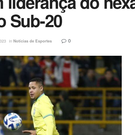
 liderança do hexa
o Sub-20
0
2023
in
Notícias de Esportes