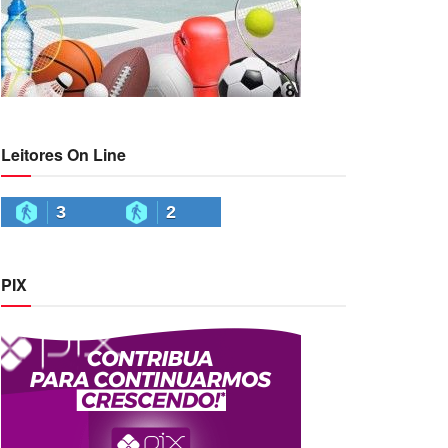
Leitores On Line
3
2
PIX