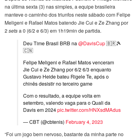
na última sexta (3) nas simples, a equipe brasileira
manteve o caminho dos triunfos neste sábado com Felipe
Meligeni e Rafael Matos batendo Jie Cui e Ze Zhang por
2
sets
a 0 (6/2 e 6/3) em 1h19min de partida.
Deu Time Brasil BRB na
@DavisCup
🇧🇷🎾
🇨🇳
Felipe Meligeni e Rafael Matos venceram
Jie Cui e Ze Zhang por 6/2 6/3 enquanto
Gustavo Heide bateu Rigele Te, após o
chinês desistir no terceiro game
Com o resultado, a equipe volta em
setembro, valendo vaga para o Quali da
Davis em 2024
pic.twitter.com/HNXsdMAdus
— CBT (@cbtenis)
February 4, 2023
“Foi um jogo bem nervoso, bastante da minha parte no