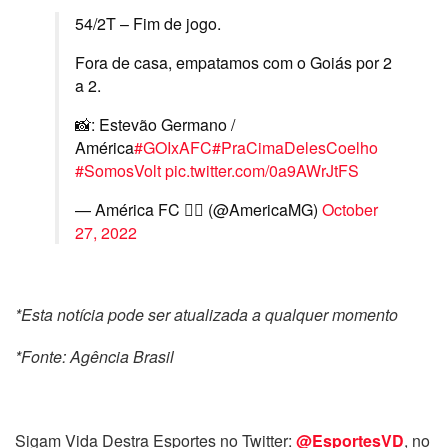
54/2T – Fim de jogo.
Fora de casa, empatamos com o Goiás por 2
a 2.
📸: Estevão Germano /
América
#GOIxAFC
#PraCimaDelesCoelho
#SomosVolt
pic.twitter.com/0a9AWrJtFS
— América FC ✊🏿 (@AmericaMG)
October
27, 2022
*Esta notícia pode ser atualizada a qualquer momento
*Fonte: Agência Brasil
Sigam Vida Destra Esportes no Twitter:
@EsportesVD
, no