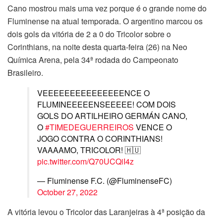
Cano mostrou mais uma vez porque é o grande nome do
Fluminense na atual temporada. O argentino marcou os
dois gols da vitória de 2 a 0 do Tricolor sobre o
Corinthians, na noite desta quarta-feira (26) na Neo
Química Arena, pela 34ª rodada do Campeonato
Brasileiro.
VEEEEEEEEEEEEEEENCE O
FLUMINEEEEENSEEEEE! COM DOIS
GOLS DO ARTILHEIRO GERMÁN CANO,
O
#TIMEDEGUERREIROS
VENCE O
JOGO CONTRA O CORINTHIANS!
VAAAAMO, TRICOLOR! 🇭🇺
pic.twitter.com/Q70UCQiI4z
— Fluminense F.C. (@FluminenseFC)
October 27, 2022
A vitória levou o Tricolor das Laranjeiras à 4ª posição da