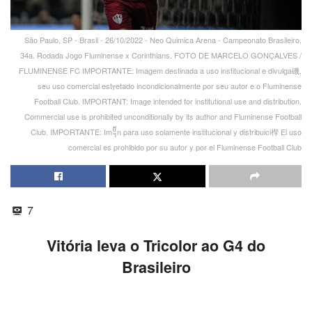
São Paulo, SP - Brasil - 26/10/2022 - Neo Quimica Arena - Campeonato Brasileiro,
34a. Rodada Jogo Fluminense x Corinthians. FOTO DE MARCELO GONÇALVES /
FLUMINENSE FC IMPORTANTE: Imagem destinada a uso institucional e divulga磯,
seu uso comercial estᠶetado incondicionalmente por seu autor e o Fluminense
Football Club. IMPORTANT: Image intended for institutional use and distribution.
Commercial use is prohibited unconditionally by its author and Fluminense Football
Club. IMPORTANTE: Im᧥n para uso solamente institucional y distribuici㮮 El uso
comercial es prohibido por su autor y por el Fluminense Football Club
7
Vitória leva o Tricolor ao G4 do
Brasileiro