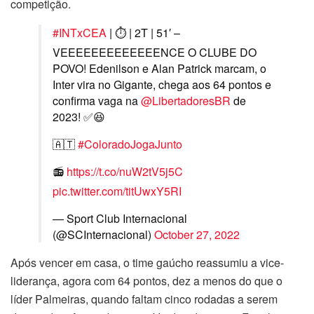
competição.
#INTxCEA
| ⏱️ | 2T | 51′ –
VEEEEEEEEEEEEENCE O CLUBE DO
POVO! Edenilson e Alan Patrick marcam, o
Inter vira no Gigante, chega aos 64 pontos e
confirma vaga na
@LibertadoresBR
de
2023! ✅😆
🇦🇹
#ColoradoJogaJunto
📻
https://t.co/nuW2tV5j5C
pic.twitter.com/titUwxY5RI
— Sport Club Internacional
(@SCInternacional)
October 27, 2022
Após vencer em casa, o time gaúcho reassumiu a vice-
liderança, agora com 64 pontos, dez a menos do que o
líder Palmeiras, quando faltam cinco rodadas a serem