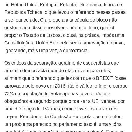
no Reino Unido, Portugal, Polônia, Dinamarca, Irlanda e
República Tcheca, o que levou o referendo nesses países
a ser cancelado. Claro que a alta cúpula do bloco não
gostou nada disso e resolveu dar um jeitinho, que foi
propor o Tratado de Lisboa, o qual, na prática, impôs uma
Constituição à União Europeia sem a aprovação do povo,
ignorando, mais uma vez, a democracia.
Os críticos da separação, geralmente esquerdistas que
amam a democracia quando ela convém para eles,
afirmam que o referendo que fez com que o BREXIT fosse
aprovado pelo povo em 2016 não é válido, primeiro porque
72% da população foi votar apenas (o voto não era
obrigatório) e segundo porque o “deixar a UE” venceu por
uma diferença de 1%, mas, como disse Ursula von der
Leyen, Presidente da Comissão Europeia que enfrentou
um problema parecido no parlamento (isto é, uma vitória
apertada): “
uma maioria é sempre uma maioria
”. Como se