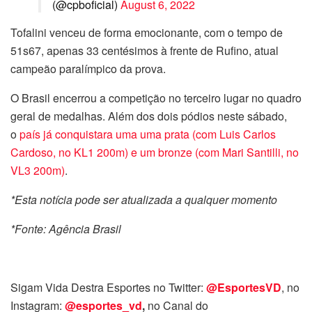
(@cpboficial)
August 6, 2022
Tofalini venceu de forma emocionante, com o tempo de
51s67, apenas 33 centésimos à frente de Rufino, atual
campeão paralímpico da prova.
O Brasil encerrou a competição no terceiro lugar no quadro
geral de medalhas. Além dos dois pódios neste sábado,
o
país já conquistara uma uma prata (com Luis Carlos
Cardoso, no KL1 200m) e um bronze (com Mari Santilli, no
VL3 200m)
.
*Esta notícia pode ser atualizada a qualquer momento
*Fonte: Agência Brasil
Sigam Vida Destra Esportes no Twitter:
@EsportesVD
, no
Instagram:
@esportes_vd
,
no Canal do