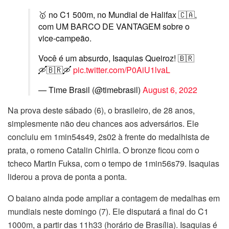
🥇 no C1 500m, no Mundial de Halifax 🇨🇦,
com UM BARCO DE VANTAGEM sobre o
vice-campeão.
Você é um absurdo, Isaquias Queiroz! 🇧🇷
🛶🇧🇷🛶
pic.twitter.com/P0AiU1lvaL
— Time Brasil (@timebrasil)
August 6, 2022
Na prova deste sábado (6), o brasileiro, de 28 anos,
simplesmente não deu chances aos adversários. Ele
concluiu em 1min54s49, 2s02 à frente do medalhista de
prata, o romeno Catalin Chirila. O bronze ficou com o
tcheco Martin Fuksa, com o tempo de 1min56s79. Isaquias
liderou a prova de ponta a ponta.
O baiano ainda pode ampliar a contagem de medalhas em
mundiais neste domingo (7). Ele disputará a final do C1
1000m, a partir das 11h33 (horário de Brasília). Isaquias é