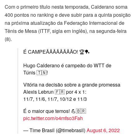
Com o primeiro título nesta temporada, Calderano soma
400 pontos no ranking e deve subir para a quinta posição
na próxima atualização da Federação Internacional de
Tênis de Mesa (ITTF, sigla em inglês), na segunda-feira
(8).
É CAMPEÃÃÃÃÃÃÃÃO! 🏆🏓
Hugo Calderano é campeão do WTT de
Túnis 🇹🇳!
Vitória na decisão sobre a grande promessa
Alexis Lebrun 🇫🇷 por 4 x 1:
11/7, 11/6, 11/7, 10/12 e 11/3
É o maior que temos! 💪🇧🇷
pic.twitter.com/o4mfso3Fah
— Time Brasil (@timebrasil)
August 6, 2022