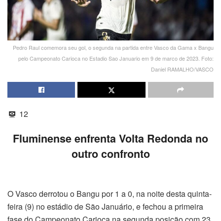
Pedro Raul comemora seu gol, o segunda na partida entre Vasco da Gama x Bangu
pelo Campeonato Carioca no Estadio Sao Januario em 9 de marco de 2023. Foto:
Daniel RAMALHO/VASCO
12
Fluminense enfrenta Volta Redonda no
outro confronto
O Vasco derrotou o Bangu por 1 a 0, na noite desta quinta-
feira (9) no estádio de São Januário, e fechou a primeira
fase do Campeonato Carioca na segunda posição com 23