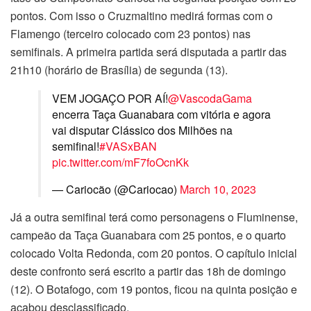
pontos. Com isso o Cruzmaltino medirá formas com o
Flamengo (terceiro colocado com 23 pontos) nas
semifinais. A primeira partida será disputada a partir das
21h10 (horário de Brasília) de segunda (13).
VEM JOGAÇO POR AÍ!
@VascodaGama
encerra Taça Guanabara com vitória e agora
vai disputar Clássico dos Milhões na
semifinal!
#VASxBAN
pic.twitter.com/mF7foOcnKk
— Cariocão (@Cariocao)
March 10, 2023
Já a outra semifinal terá como personagens o Fluminense,
campeão da Taça Guanabara com 25 pontos, e o quarto
colocado Volta Redonda, com 20 pontos. O capítulo inicial
deste confronto será escrito a partir das 18h de domingo
(12). O Botafogo, com 19 pontos, ficou na quinta posição e
acabou desclassificado.