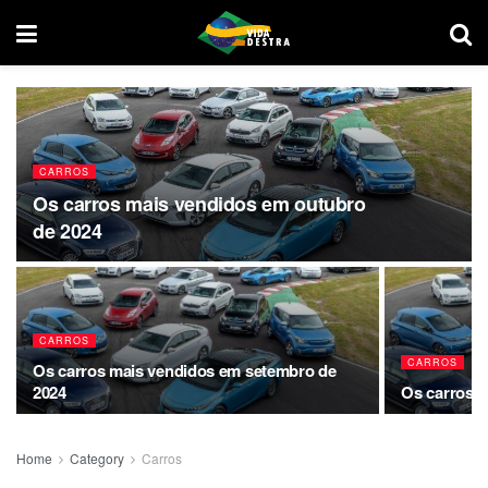
CARROS
Os carros mais vendidos em outubro
de 2024
CARROS
CARROS
Os carros mais vendidos em setembro de
2024
Os carros m
Home
Category
Carros