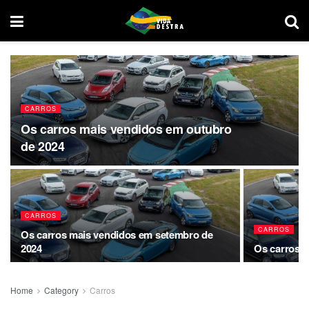
CARROS
Os carros mais vendidos em outubro
de 2024
CARROS
CARROS
Os carros mais vendidos em setembro de
2024
Os carros m
Home
Category
Carros