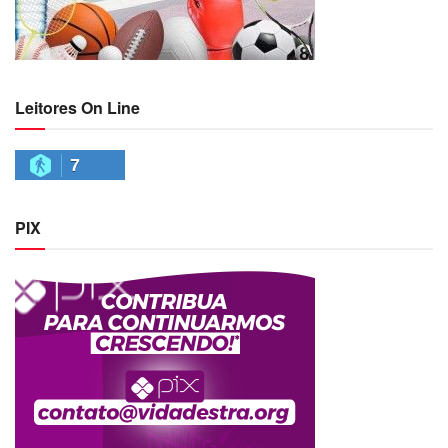
Leitores On Line
7
PIX