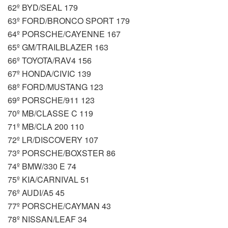
62º BYD/SEAL 179
63º FORD/BRONCO SPORT 179
64º PORSCHE/CAYENNE 167
65º GM/TRAILBLAZER 163
66º TOYOTA/RAV4 156
67º HONDA/CIVIC 139
68º FORD/MUSTANG 123
69º PORSCHE/911 123
70º MB/CLASSE C 119
71º MB/CLA 200 110
72º LR/DISCOVERY 107
73º PORSCHE/BOXSTER 86
74º BMW/330 E 74
75º KIA/CARNIVAL 51
76º AUDI/A5 45
77º PORSCHE/CAYMAN 43
78º NISSAN/LEAF 34