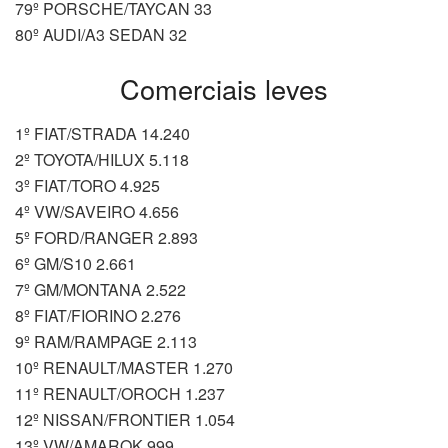
79º PORSCHE/TAYCAN 33
80º AUDI/A3 SEDAN 32
Comerciais leves
1º FIAT/STRADA 14.240
2º TOYOTA/HILUX 5.118
3º FIAT/TORO 4.925
4º VW/SAVEIRO 4.656
5º FORD/RANGER 2.893
6º GM/S10 2.661
7º GM/MONTANA 2.522
8º FIAT/FIORINO 2.276
9º RAM/RAMPAGE 2.113
10º RENAULT/MASTER 1.270
11º RENAULT/OROCH 1.237
12º NISSAN/FRONTIER 1.054
13º VW/AMAROK 999