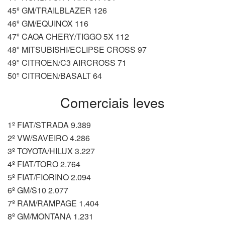
45º GM/TRAILBLAZER 126
46º GM/EQUINOX 116
47º CAOA CHERY/TIGGO 5X 112
48º MITSUBISHI/ECLIPSE CROSS 97
49º CITROEN/C3 AIRCROSS 71
50º CITROEN/BASALT 64
Comerciais leves
1º FIAT/STRADA 9.389
2º VW/SAVEIRO 4.286
3º TOYOTA/HILUX 3.227
4º FIAT/TORO 2.764
5º FIAT/FIORINO 2.094
6º GM/S10 2.077
7º RAM/RAMPAGE 1.404
8º GM/MONTANA 1.231