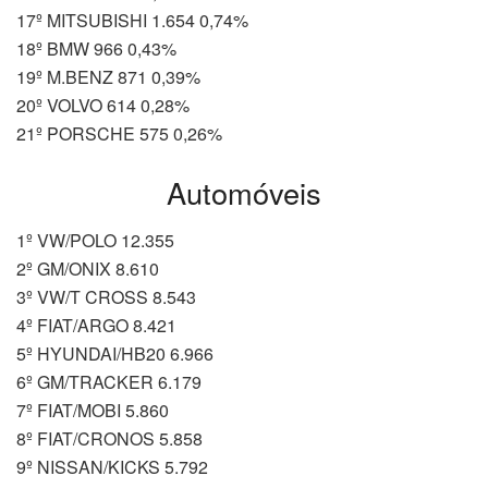
17º MITSUBISHI 1.654 0,74%
18º BMW 966 0,43%
19º M.BENZ 871 0,39%
20º VOLVO 614 0,28%
21º PORSCHE 575 0,26%
Automóveis
1º VW/POLO 12.355
2º GM/ONIX 8.610
3º VW/T CROSS 8.543
4º FIAT/ARGO 8.421
5º HYUNDAI/HB20 6.966
6º GM/TRACKER 6.179
7º FIAT/MOBI 5.860
8º FIAT/CRONOS 5.858
9º NISSAN/KICKS 5.792