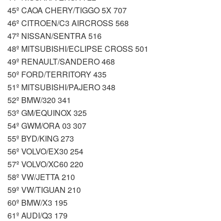
45º CAOA CHERY/TIGGO 5X 707
46º CITROEN/C3 AIRCROSS 568
47º NISSAN/SENTRA 516
48º MITSUBISHI/ECLIPSE CROSS 501
49º RENAULT/SANDERO 468
50º FORD/TERRITORY 435
51º MITSUBISHI/PAJERO 348
52º BMW/320 341
53º GM/EQUINOX 325
54º GWM/ORA 03 307
55º BYD/KING 273
56º VOLVO/EX30 254
57º VOLVO/XC60 220
58º VW/JETTA 210
59º VW/TIGUAN 210
60º BMW/X3 195
61º AUDI/Q3 179