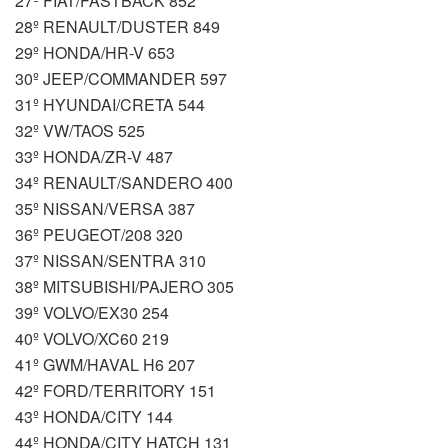
27º FIAT/FASTBACK 852
28º RENAULT/DUSTER 849
29º HONDA/HR-V 653
30º JEEP/COMMANDER 597
31º HYUNDAI/CRETA 544
32º VW/TAOS 525
33º HONDA/ZR-V 487
34º RENAULT/SANDERO 400
35º NISSAN/VERSA 387
36º PEUGEOT/208 320
37º NISSAN/SENTRA 310
38º MITSUBISHI/PAJERO 305
39º VOLVO/EX30 254
40º VOLVO/XC60 219
41º GWM/HAVAL H6 207
42º FORD/TERRITORY 151
43º HONDA/CITY 144
44º HONDA/CITY HATCH 131