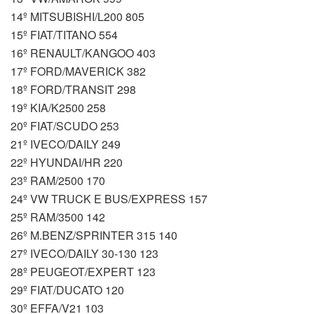
14º MITSUBISHI/L200 805
15º FIAT/TITANO 554
16º RENAULT/KANGOO 403
17º FORD/MAVERICK 382
18º FORD/TRANSIT 298
19º KIA/K2500 258
20º FIAT/SCUDO 253
21º IVECO/DAILY 249
22º HYUNDAI/HR 220
23º RAM/2500 170
24º VW TRUCK E BUS/EXPRESS 157
25º RAM/3500 142
26º M.BENZ/SPRINTER 315 140
27º IVECO/DAILY 30-130 123
28º PEUGEOT/EXPERT 123
29º FIAT/DUCATO 120
30º EFFA/V21 103