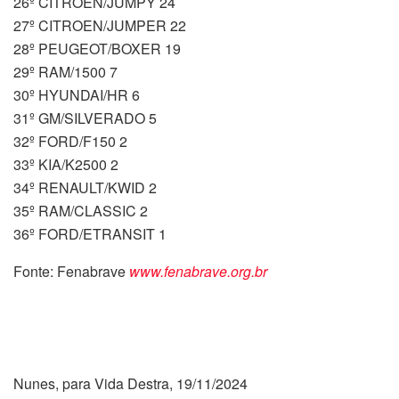
26º CITROEN/JUMPY 24
27º CITROEN/JUMPER 22
28º PEUGEOT/BOXER 19
29º RAM/1500 7
30º HYUNDAI/HR 6
31º GM/SILVERADO 5
32º FORD/F150 2
33º KIA/K2500 2
34º RENAULT/KWID 2
35º RAM/CLASSIC 2
36º FORD/ETRANSIT 1
Fonte: Fenabrave
www.fenabrave.org.br
Nunes, para Vida Destra, 19/11/2024