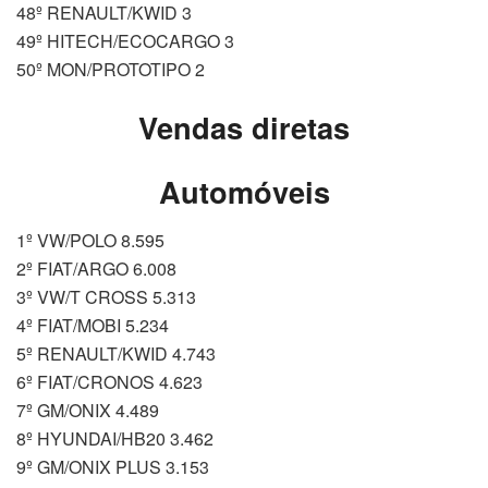
48º RENAULT/KWID 3
49º HITECH/ECOCARGO 3
50º MON/PROTOTIPO 2
Vendas diretas
Automóveis
1º VW/POLO 8.595
2º FIAT/ARGO 6.008
3º VW/T CROSS 5.313
4º FIAT/MOBI 5.234
5º RENAULT/KWID 4.743
6º FIAT/CRONOS 4.623
7º GM/ONIX 4.489
8º HYUNDAI/HB20 3.462
9º GM/ONIX PLUS 3.153