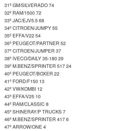
31º GM/SILVERADO 74
32º RAM/1500 72
33º JAC/EJV5.5 68
34º CITROEN/JUMPY 55
35º EFFA/V22 54
36º PEUGEOT/PARTNER 52
37º CITROEN/JUMPER 37
38º IVECO/DAILY 35-180 29
39º M.BENZ/SPRINTER 517 24
40º PEUGEOT/BOXER 22
41º FORD/F150 13
42º VW/KOMBI 12
43º EFFA/V25 10
44º RAM/CLASSIC 8
45º SHINERAY/P TRUCKS 7
46º M.BENZ/SPRINTER 417 6
47º ARROW/ONE 4