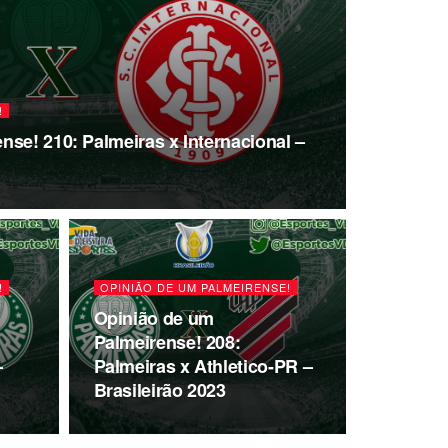
!
nse! 210: Palmeiras x Internacional –
!
OPINIÃO DE UM PALMEIRENSE!
Opinião de um
Palmeirense! 208:
–
Palmeiras x Athletico-PR –
Brasileirão 2023