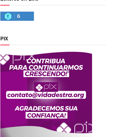
6
PIX