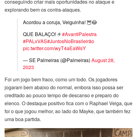
conseguindo criar mais oportunidades no ataque e
explorando bem os contra-ataques.
Acordou a coruja, Veiguinha! 🦉😳
QUE BALAÇO! 🤌
#AvantiPalestra
#PALxVAS
#JuntosNoBrasileirão
pic.twitter.com/wyT4aEaWsY
— SE Palmeiras (@Palmeiras)
August 28,
2023
Foi um jogo bem fraco, como um todo. Os jogadores
jogaram bem abaixo do normal, embora isso possa ser
creditado ao pouco tempo de descanso e preparo do
elenco. O destaque positivo fica com o Raphael Veiga, que
foi o que jogou melhor, ao lado do Mayke, que também fez
uma boa partida.