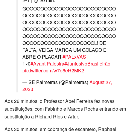
2ºT | ⏱ 20 min:
GOOOOOOOOOOOOOOOOOOOOOOOOO
OOOOOOOOOOOOOOOOOOOOOOOOOO
OOOOOOOOOOOOOOOOOOOOOOOOOO
OOOOOOOOOOOOOOOOOOOOOOOOOO
OOOOOOOOOOOOOOOOOOOOOOOOOO
OOOOOOOOOOOOOOOOOOOOL! DE
FALTA, VEIGA MARCA UM GOLAÇO E
ABRE O PLACAR!
#PALxVAS
|
1×0
#AvantiPalestra
#JuntosNoBrasileirão
pic.twitter.com/w7e8eR2MK2
— SE Palmeiras (@Palmeiras)
August 27,
2023
Aos 26 minutos, o Professor Abel Ferreira fez novas
substituições, com Fabinho e Marcos Rocha entrando em
substituição a Richard Ríos e Artur.
Aos 30 minutos, em cobrança de escanteio, Raphael