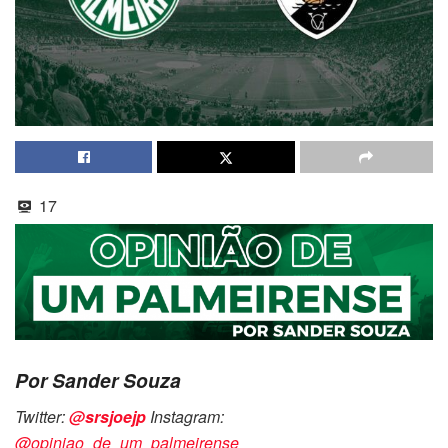
17
Por Sander Souza
Twitter:
@srsjoejp
Instagram:
@opiniao_de_um_palmeirense