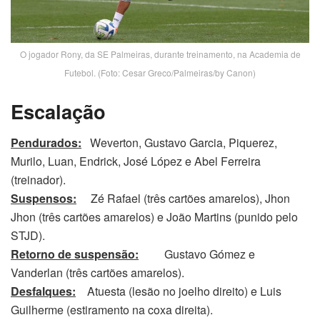
O jogador Rony, da SE Palmeiras, durante treinamento, na Academia de
Futebol. (Foto: Cesar Greco/Palmeiras/by Canon)
Escalação
Pendurados:
Weverton, Gustavo Garcia, Piquerez,
Murilo, Luan, Endrick, José López e Abel Ferreira
(treinador).
Suspensos:
Zé Rafael (três cartões amarelos), Jhon
Jhon (três cartões amarelos) e João Martins (punido pelo
STJD).
Retorno de suspensão:
Gustavo Gómez e
Vanderlan (três cartões amarelos).
Desfalques:
Atuesta (lesão no joelho direito) e Luis
Guilherme (estiramento na coxa direita).