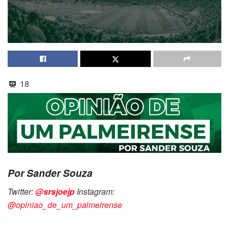
18
Por Sander Souza
Twitter:
@srsjoejp
Instagram:
@opiniao_de_um_palmeirense