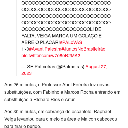
OOOOOOOOOOOOOOOOOOOOOOOOOO
OOOOOOOOOOOOOOOOOOOOOOOOOO
OOOOOOOOOOOOOOOOOOOOOOOOOO
OOOOOOOOOOOOOOOOOOOOOOOOOO
OOOOOOOOOOOOOOOOOOOOL! DE
FALTA, VEIGA MARCA UM GOLAÇO E
ABRE O PLACAR!
#PALxVAS
|
1×0
#AvantiPalestra
#JuntosNoBrasileirão
pic.twitter.com/w7e8eR2MK2
— SE Palmeiras (@Palmeiras)
August 27,
2023
Aos 26 minutos, o Professor Abel Ferreira fez novas
substituições, com Fabinho e Marcos Rocha entrando em
substituição a Richard Ríos e Artur.
Aos 30 minutos, em cobrança de escanteio, Raphael
Veiga levantou para o meio da área e Maicon cabeceou
para tirar o perigo.