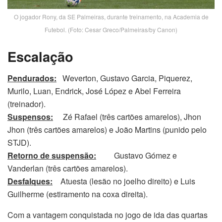
O jogador Rony, da SE Palmeiras, durante treinamento, na Academia de
Futebol. (Foto: Cesar Greco/Palmeiras/by Canon)
Escalação
Pendurados:
Weverton, Gustavo Garcia, Piquerez,
Murilo, Luan, Endrick, José López e Abel Ferreira
(treinador).
Suspensos:
Zé Rafael (três cartões amarelos), Jhon
Jhon (três cartões amarelos) e João Martins (punido pelo
STJD).
Retorno de suspensão:
Gustavo Gómez e
Vanderlan (três cartões amarelos).
Desfalques:
Atuesta (lesão no joelho direito) e Luis
Guilherme (estiramento na coxa direita).
Com a vantagem conquistada no jogo de ida das quartas