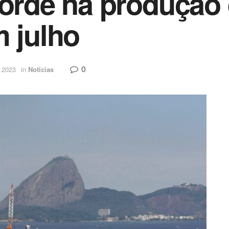
corde na produção 
m julho
0
 2023
in
Noticias