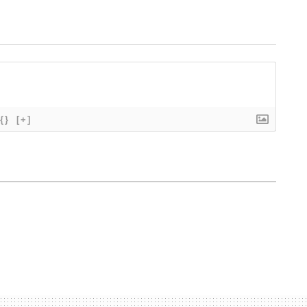
{}
[+]