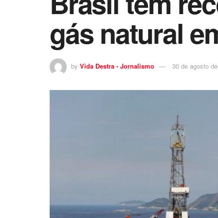
Brasil tem re
gás natural e
by
Vida Destra - Jornalismo
30 de agosto de