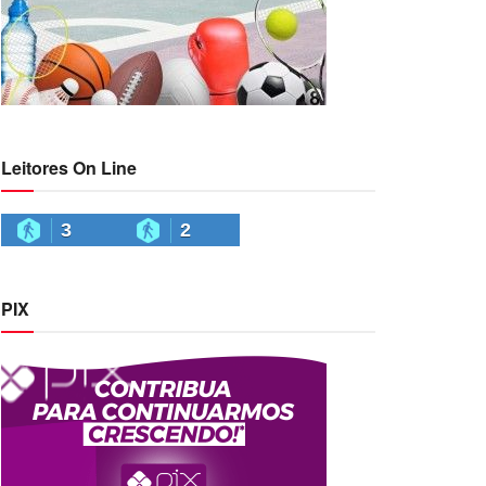
Leitores On Line
3
2
PIX