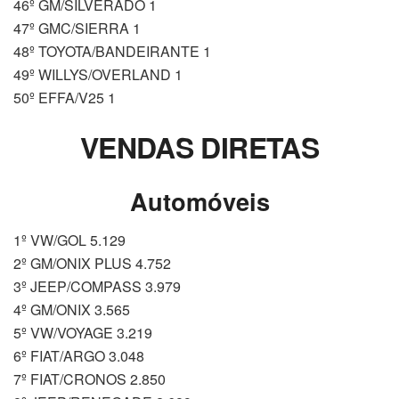
46º GM/SILVERADO 1
47º GMC/SIERRA 1
48º TOYOTA/BANDEIRANTE 1
49º WILLYS/OVERLAND 1
50º EFFA/V25 1
VENDAS DIRETAS
Automóveis
1º VW/GOL 5.129
2º GM/ONIX PLUS 4.752
3º JEEP/COMPASS 3.979
4º GM/ONIX 3.565
5º VW/VOYAGE 3.219
6º FIAT/ARGO 3.048
7º FIAT/CRONOS 2.850