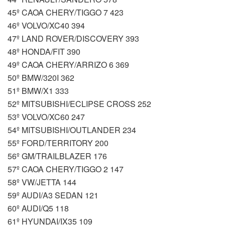
45º CAOA CHERY/TIGGO 7 423
46º VOLVO/XC40 394
47º LAND ROVER/DISCOVERY 393
48º HONDA/FIT 390
49º CAOA CHERY/ARRIZO 6 369
50º BMW/320I 362
51º BMW/X1 333
52º MITSUBISHI/ECLIPSE CROSS 252
53º VOLVO/XC60 247
54º MITSUBISHI/OUTLANDER 234
55º FORD/TERRITORY 200
56º GM/TRAILBLAZER 176
57º CAOA CHERY/TIGGO 2 147
58º VW/JETTA 144
59º AUDI/A3 SEDAN 121
60º AUDI/Q5 118
61º HYUNDAI/IX35 109