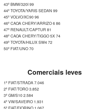
43º BMW/320I 99
44º TOYOTA/YARIS SEDAN 99
45º VOLVO/XC90 96
46º CAOA CHERY/ARRIZO 6 86
47º RENAULT/CAPTUR 81
48º CAOA CHERY/TIGGO 5X 74
49º TOYOTA/HILUX SW4 72
50º FIAT/UNO 70
Comerciais leves
1º FIAT/STRADA 7.046
2º FIAT/TORO 3.852
3º GM/S10 2.584
4º VW/SAVEIRO 1.931
5º FIAT/FIORINO 1.067