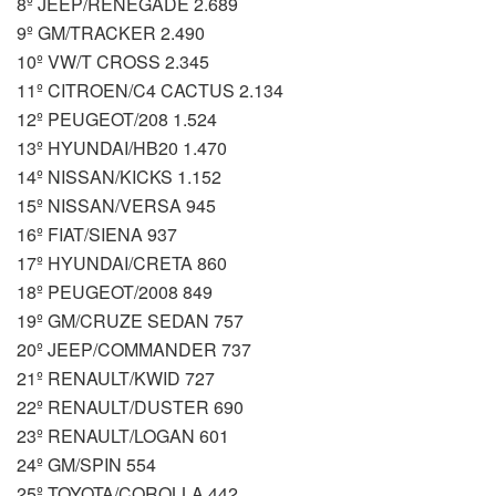
8º JEEP/RENEGADE 2.689
9º GM/TRACKER 2.490
10º VW/T CROSS 2.345
11º CITROEN/C4 CACTUS 2.134
12º PEUGEOT/208 1.524
13º HYUNDAI/HB20 1.470
14º NISSAN/KICKS 1.152
15º NISSAN/VERSA 945
16º FIAT/SIENA 937
17º HYUNDAI/CRETA 860
18º PEUGEOT/2008 849
19º GM/CRUZE SEDAN 757
20º JEEP/COMMANDER 737
21º RENAULT/KWID 727
22º RENAULT/DUSTER 690
23º RENAULT/LOGAN 601
24º GM/SPIN 554
25º TOYOTA/COROLLA 442