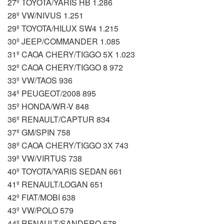
27º TOYOTA/YARIS HB 1.286
28º VW/NIVUS 1.251
29º TOYOTA/HILUX SW4 1.215
30º JEEP/COMMANDER 1.085
31º CAOA CHERY/TIGGO 5X 1.023
32º CAOA CHERY/TIGGO 8 972
33º VW/TAOS 936
34º PEUGEOT/2008 895
35º HONDA/WR-V 848
36º RENAULT/CAPTUR 834
37º GM/SPIN 758
38º CAOA CHERY/TIGGO 3X 743
39º VW/VIRTUS 738
40º TOYOTA/YARIS SEDAN 661
41º RENAULT/LOGAN 651
42º FIAT/MOBI 638
43º VW/POLO 579
44º RENAULT/SANDERO 578