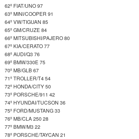
62º FIAT/UNO 97
63º MINI/COOPER 91
64º VW/TIGUAN 85
65º GM/CRUZE 84
66º MITSUBISHI/PAJERO 80
67º KIA/CERATO 77
68º AUDI/Q3 76
69º BMW/330E 75
70º MB/GLB 67
71º TROLLER/T4 54
72º HONDA/CITY 50
73º PORSCHE/911 42
74º HYUNDAI/TUCSON 36
75º FORD/MUSTANG 33
76º MB/CLA 250 28
77º BMW/M3 22
78º PORSCHE/TAYCAN 21