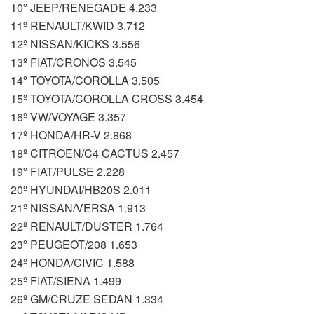
10º JEEP/RENEGADE 4.233
11º RENAULT/KWID 3.712
12º NISSAN/KICKS 3.556
13º FIAT/CRONOS 3.545
14º TOYOTA/COROLLA 3.505
15º TOYOTA/COROLLA CROSS 3.454
16º VW/VOYAGE 3.357
17º HONDA/HR-V 2.868
18º CITROEN/C4 CACTUS 2.457
19º FIAT/PULSE 2.228
20º HYUNDAI/HB20S 2.011
21º NISSAN/VERSA 1.913
22º RENAULT/DUSTER 1.764
23º PEUGEOT/208 1.653
24º HONDA/CIVIC 1.588
25º FIAT/SIENA 1.499
26º GM/CRUZE SEDAN 1.334