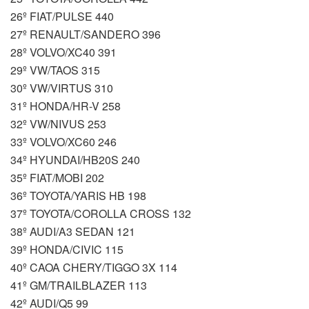
26º FIAT/PULSE 440
27º RENAULT/SANDERO 396
28º VOLVO/XC40 391
29º VW/TAOS 315
30º VW/VIRTUS 310
31º HONDA/HR-V 258
32º VW/NIVUS 253
33º VOLVO/XC60 246
34º HYUNDAI/HB20S 240
35º FIAT/MOBI 202
36º TOYOTA/YARIS HB 198
37º TOYOTA/COROLLA CROSS 132
38º AUDI/A3 SEDAN 121
39º HONDA/CIVIC 115
40º CAOA CHERY/TIGGO 3X 114
41º GM/TRAILBLAZER 113
42º AUDI/Q5 99