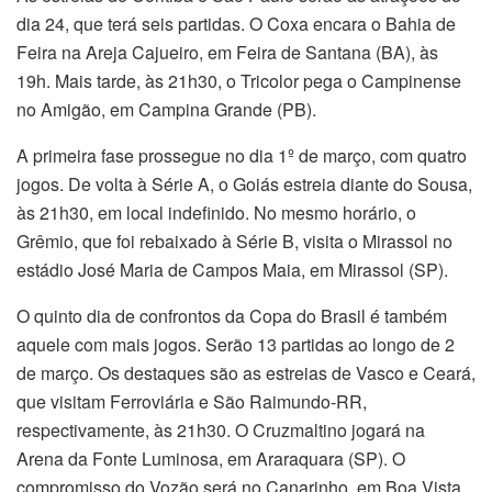
dia 24, que terá seis partidas. O Coxa encara o Bahia de
Feira na Areja Cajueiro, em Feira de Santana (BA), às
19h. Mais tarde, às 21h30, o Tricolor pega o Campinense
no Amigão, em Campina Grande (PB).
A primeira fase prossegue no dia 1º de março, com quatro
jogos. De volta à Série A, o Goiás estreia diante do Sousa,
às 21h30, em local indefinido. No mesmo horário, o
Grêmio, que foi rebaixado à Série B, visita o Mirassol no
estádio José Maria de Campos Maia, em Mirassol (SP).
O quinto dia de confrontos da Copa do Brasil é também
aquele com mais jogos. Serão 13 partidas ao longo de 2
de março. Os destaques são as estreias de Vasco e Ceará,
que visitam Ferroviária e São Raimundo-RR,
respectivamente, às 21h30. O Cruzmaltino jogará na
Arena da Fonte Luminosa, em Araraquara (SP). O
compromisso do Vozão será no Canarinho, em Boa Vista.