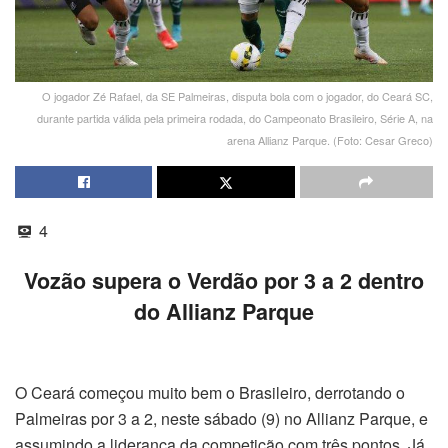
O jogador Zé Rafael, da SE Palmeiras, disputa bola com o jogador, do Ceará SC,
durante partida válida pela primeira rodada, do Campeonato Brasileiro, Série A, na
arena Allianz Parque. (Foto: Cesar Greco)
4
Vozão supera o Verdão por 3 a 2 dentro
do Allianz Parque
O Ceará começou muito bem o Brasileiro, derrotando o
Palmeiras por 3 a 2, neste sábado (9) no Allianz Parque, e
assumindo a liderança da competição com três pontos. Já