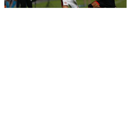
8
Equipes marcam e criam muitas
chances de gol no segundo tempo
Em um confronto repleto de emoções, intenso e com
chances para as duas equipes, Atlético-GO e Flamengo
ficaram em um empate em 1 a 1 neste sábado (9), no
estádio Antônio Accioly, em partida válida pela primeira