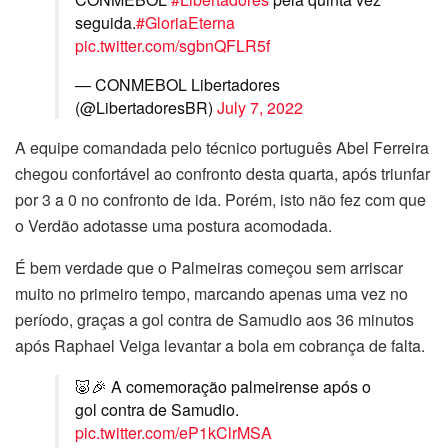
seguida.
#GloriaEterna
pic.twitter.com/sgbnQFLR5f
— CONMEBOL Libertadores
(@LibertadoresBR)
July 7, 2022
A equipe comandada pelo técnico português Abel Ferreira
chegou confortável ao confronto desta quarta, após triunfar
por 3 a 0 no confronto de ida. Porém, isto não fez com que
o Verdão adotasse uma postura acomodada.
É bem verdade que o Palmeiras começou sem arriscar
muito no primeiro tempo, marcando apenas uma vez no
período, graças a gol contra de Samudio aos 36 minutos
após Raphael Veiga levantar a bola em cobrança de falta.
🐷🎉 A comemoração palmeirense após o
gol contra de Samudio.
pic.twitter.com/eP1kClrMSA