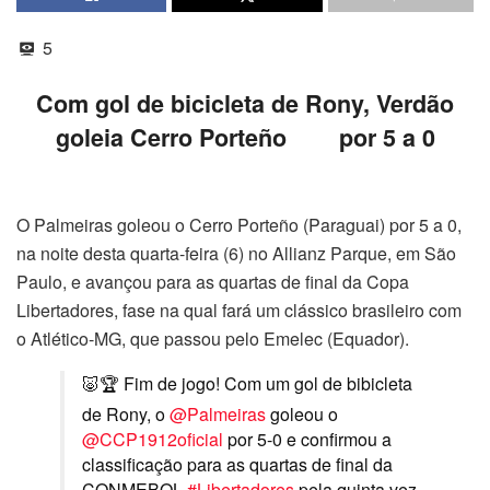
5
Com gol de bicicleta de Rony, Verdão
goleia Cerro Porteño por 5 a 0
O Palmeiras goleou o Cerro Porteño (Paraguai) por 5 a 0,
na noite desta quarta-feira (6) no Allianz Parque, em São
Paulo, e avançou para as quartas de final da Copa
Libertadores, fase na qual fará um clássico brasileiro com
o Atlético-MG, que passou pelo Emelec (Equador).
🐷🏆 Fim de jogo! Com um gol de bibicleta
de Rony, o
@Palmeiras
goleou o
@CCP1912oficial
por 5-0 e confirmou a
classificação para as quartas de final da
CONMEBOL
#Libertadores
pela quinta vez