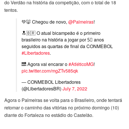
do Verdão na história da competição, com o total de 18
tentos.
💚🐷 Chegou de novo,
@Palmeiras
!
🔝🇧🇷 O atual bicampeão é o primeiro
brasileiro na história a jogar por 5⃣ anos
seguidos as quartas de final da CONMEBOL
#Libertadores
.
🔜 Agora vai encarar o
#AtléticoMG
!
pic.twitter.com/mgZTv585qk
— CONMEBOL Libertadores
(@LibertadoresBR)
July 7, 2022
Agora o Palmeiras se volta para o Brasileiro, onde tentará
retomar o caminho das vitórias no próximo domingo (10)
diante do Fortaleza no estádio do Castelão.