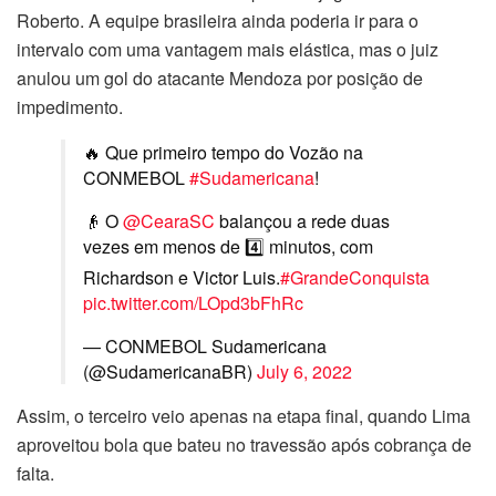
Roberto. A equipe brasileira ainda poderia ir para o
intervalo com uma vantagem mais elástica, mas o juiz
anulou um gol do atacante Mendoza por posição de
impedimento.
🔥 Que primeiro tempo do Vozão na
CONMEBOL
#Sudamericana
!
👴 O
@CearaSC
balançou a rede duas
vezes em menos de 4️⃣ minutos, com
Richardson e Victor Luis.
#GrandeConquista
pic.twitter.com/LOpd3bFhRc
— CONMEBOL Sudamericana
(@SudamericanaBR)
July 6, 2022
Assim, o terceiro veio apenas na etapa final, quando Lima
aproveitou bola que bateu no travessão após cobrança de
falta.