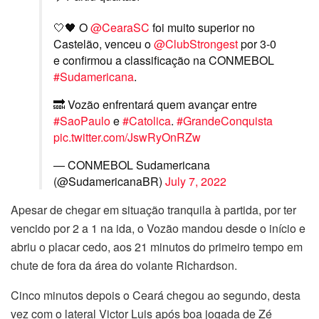
🤍🖤 O
@CearaSC
foi muito superior no
Castelão, venceu o
@ClubStrongest
por 3-0
e confirmou a classificação na CONMEBOL
#Sudamericana
.
🔜 Vozão enfrentará quem avançar entre
#SaoPaulo
e
#Catolica
.
#GrandeConquista
pic.twitter.com/JswRyOnRZw
— CONMEBOL Sudamericana
(@SudamericanaBR)
July 7, 2022
Apesar de chegar em situação tranquila à partida, por ter
vencido por 2 a 1 na ida, o Vozão mandou desde o início e
abriu o placar cedo, aos 21 minutos do primeiro tempo em
chute de fora da área do volante Richardson.
Cinco minutos depois o Ceará chegou ao segundo, desta
vez com o lateral Victor Luis após boa jogada de Zé