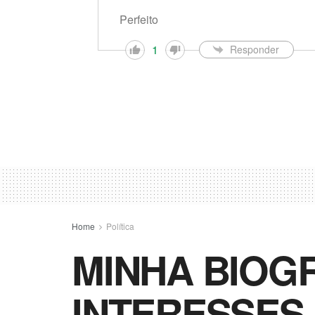
Perfeito
1
Responder
Home
Política
MINHA BIOGR
INTERESSES A