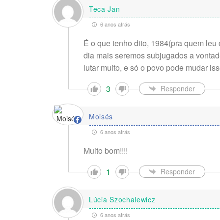
Teca Jan
6 anos atrás
É o que tenho dito, 1984(pra quem leu 
dia mais seremos subjugados a vontad
lutar muito, e só o povo pode mudar iss
3
Responder
Moisés
6 anos atrás
Muito bom!!!!
1
Responder
Lúcia Szochalewicz
6 anos atrás