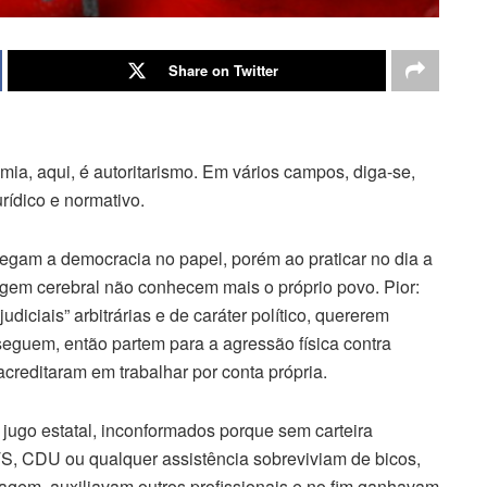
Share on Twitter
a, aqui, é autoritarismo. Em vários campos, diga-se,
rídico e normativo.
 pregam a democracia no papel, porém ao praticar no dia a
gem cerebral não conhecem mais o próprio povo. Pior:
udiciais” arbitrárias e de caráter político, quererem
uem, então partem para a agressão física contra
reditaram em trabalhar por conta própria.
 jugo estatal, inconformados porque sem carteira
, CDU ou qualquer assistência sobreviviam de bicos,
inagem, auxiliavam outros profissionais e no fim ganhavam