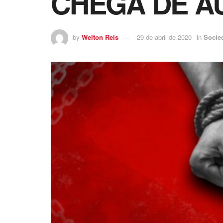
CHEGA DE A
by
Welton Reis
29 de abril de 2020
in
Socie