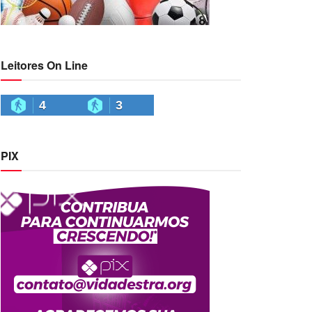
Leitores On Line
4
3
PIX