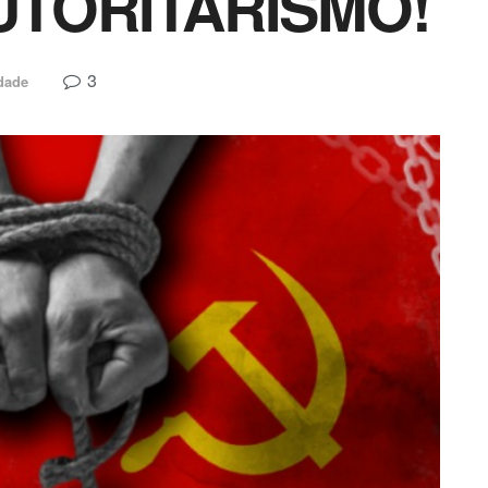
UTORITARISMO!
3
dade