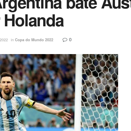
gentina bate Aust
r Holanda
0
 2022
in
Copa do Mundo 2022