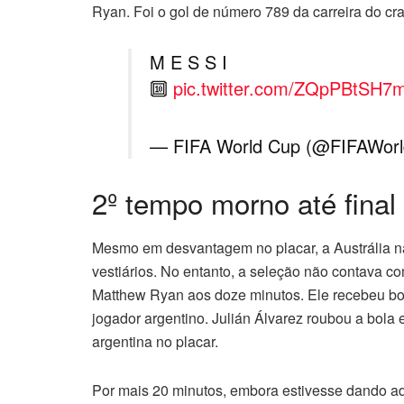
Ryan. Foi o gol de número 789 da carreira do cr
M E S S I
🔟
pic.twitter.com/ZQpPBtSH7
— FIFA World Cup (@FIFAWor
2º tempo morno até final 
Mesmo em desvantagem no placar, a Austrália nã
vestiários. No entanto, a seleção não contava co
Matthew Ryan aos doze minutos. Ele recebeu bola
jogador argentino. Julián Álvarez roubou a bola
argentina no placar.
Por mais 20 minutos, embora estivesse dando ad