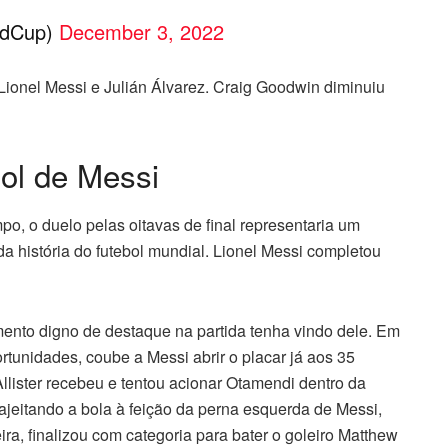
ldCup)
December 3, 2022
 Lionel Messi e Julián Álvarez. Craig Goodwin diminuiu
gol de Messi
 o duelo pelas oitavas de final representaria um
a história do futebol mundial. Lionel Messi completou
mento digno de destaque na partida tenha vindo dele. Em
tunidades, coube a Messi abrir o placar já aos 35
Allister recebeu e tentou acionar Otamendi dentro da
jeitando a bola à feição da perna esquerda de Messi,
ira, finalizou com categoria para bater o goleiro Matthew