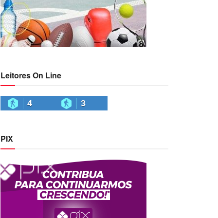
Leitores On Line
4
3
PIX