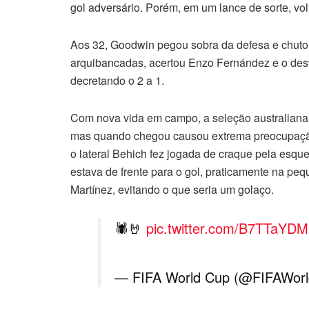
gol adversário. Porém, em um lance de sorte, vol
Aos 32, Goodwin pegou sobra da defesa e chutou 
arquibancadas, acertou Enzo Fernández e o desv
decretando o 2 a 1.
Com nova vida em campo, a seleção australiana
mas quando chegou causou extrema preocupação 
o lateral Behich fez jogada de craque pela esqu
estava de frente para o gol, praticamente na peq
Martínez, evitando o que seria um golaço.
🕷🤘
pic.twitter.com/B7TTaYD
— FIFA World Cup (@FIFAWor