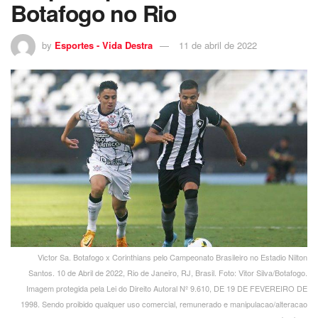
Botafogo no Rio
by
Esportes - Vida Destra
11 de abril de 2022
Victor Sa. Botafogo x Corinthians pelo Campeonato Brasileiro no Estadio Nilton
Santos. 10 de Abril de 2022, Rio de Janeiro, RJ, Brasil. Foto: Vitor Silva/Botafogo.
Imagem protegida pela Lei do Direito Autoral Nº 9.610, DE 19 DE FEVEREIRO DE
1998. Sendo proibido qualquer uso comercial, remunerado e manipulacao/alteracao