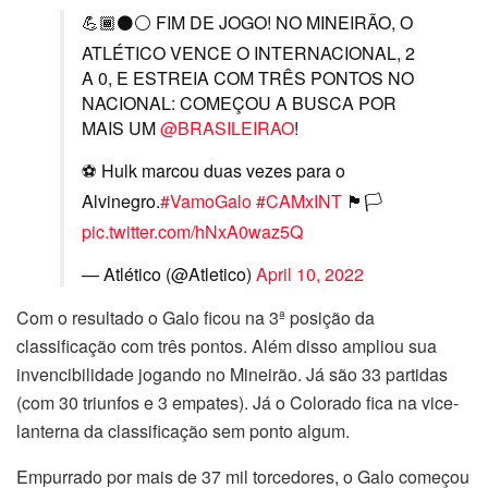
💪🏾⚫⚪ FIM DE JOGO! NO MINEIRÃO, O
ATLÉTICO VENCE O INTERNACIONAL, 2
A 0, E ESTREIA COM TRÊS PONTOS NO
NACIONAL: COMEÇOU A BUSCA POR
MAIS UM
@BRASILEIRAO
!
⚽️ Hulk marcou duas vezes para o
Alvinegro.
#VamoGalo
#CAMxINT
🏴🏳️
pic.twitter.com/hNxA0waz5Q
— Atlético (@Atletico)
April 10, 2022
Com o resultado o Galo ficou na 3ª posição da
classificação com três pontos. Além disso ampliou sua
invencibilidade jogando no Mineirão. Já são 33 partidas
(com 30 triunfos e 3 empates). Já o Colorado fica na vice-
lanterna da classificação sem ponto algum.
Empurrado por mais de 37 mil torcedores, o Galo começou