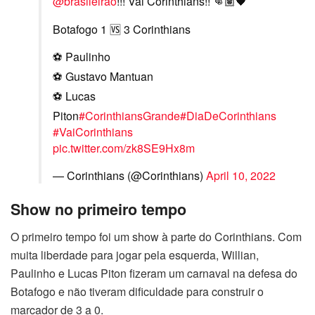
@brasileirao
!!! Vai Corinthians!! 👊🏽🖤
Botafogo 1 🆚 3 Corinthians
⚽ Paulinho
⚽ Gustavo Mantuan
⚽ Lucas
Piton
#CorinthiansGrande
#DiaDeCorinthians
#VaiCorinthians
pic.twitter.com/zk8SE9Hx8m
— Corinthians (@Corinthians)
April 10, 2022
Show no primeiro tempo
O primeiro tempo foi um show à parte do Corinthians. Com
muita liberdade para jogar pela esquerda, Willian,
Paulinho e Lucas Piton fizeram um carnaval na defesa do
Botafogo e não tiveram dificuldade para construir o
marcador de 3 a 0.