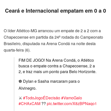
Ceará e Internacional empatam em 0 a 0
O líder Atlético-MG arrancou um empate de 2 a 2 com a
Chapecoense em partida da 24ª rodada do Campeonato
Brasileiro, disputada na Arena Condá na noite desta
quarta-feira (6).
FIM DE JOGO! Na Arena Condá, o Atlético
busca o empate contra a Chapecoense, 2 a
2, e traz mais um ponto para Belo Horizonte.
⚽️ Dylan e Sasha marcaram para o
Alvinegro.
⚔
#TodoJogoÉDecisão
#VamoGalo
#CHAxCAM
??️
pic.twitter.com/X8zBPNaqo1