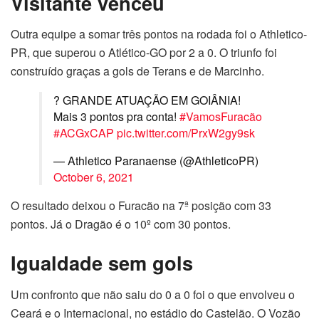
Visitante venceu
Outra equipe a somar três pontos na rodada foi o Athletico-
PR, que superou o Atlético-GO por 2 a 0. O triunfo foi
construído graças a gols de Terans e de Marcinho.
?️ GRANDE ATUAÇÃO EM GOIÂNIA!
Mais 3 pontos pra conta!
#VamosFuracão
#ACGxCAP
pic.twitter.com/PrxW2gy9sk
— Athletico Paranaense (@AthleticoPR)
October 6, 2021
O resultado deixou o Furacão na 7ª posição com 33
pontos. Já o Dragão é o 10º com 30 pontos.
Igualdade sem gols
Um confronto que não saiu do 0 a 0 foi o que envolveu o
Ceará e o Internacional, no estádio do Castelão. O Vozão