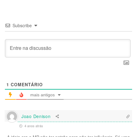
Subscribe
1
COMENTÁRIO
mais antigos
Joao Denison
4 anos atrás
A ideia era o MP não ter patrão para não ter influência. Só uma