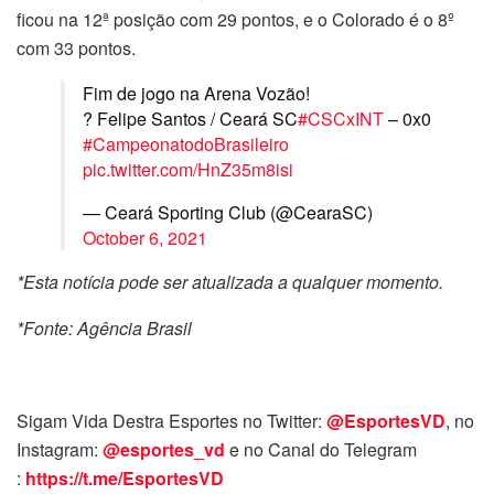
ficou na 12ª posição com 29 pontos, e o Colorado é o 8º
com 33 pontos.
Fim de jogo na Arena Vozão!
? Felipe Santos / Ceará SC
#CSCxINT
– 0x0
#CampeonatodoBrasileiro
pic.twitter.com/HnZ35m8isi
— Ceará Sporting Club (@CearaSC)
October 6, 2021
*Esta notícia pode ser atualizada a qualquer momento.
*Fonte: Agência Brasil
Sigam Vida Destra Esportes no Twitter:
@EsportesVD
, no
Instagram:
@esportes_vd
e no Canal do Telegram
:
https://t.me/EsportesVD