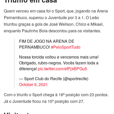
Quem venceu em casa foi o Sport, que, jogando na Arena
Pernambuco, superou o Juventude por 3 a 1. O Leão
triunfou graças a gols de José Welison, Chico e Mikael,
enquanto Paulinho Boia descontou para os visitantes.
FIM DE JOGO NA ARENA DE
PERNAMBUCO!
#PeloSportTudo
Nossa torcida voltou e vencemos mais uma!
Obrigado, rubro-negros. Vocês fazem toda a
diferença!
pic.twitter.com/efPj4BPGu5
— Sport Club do Recife (@sportrecife)
October 6, 2021
Com o triunfo o Sport chega à 18ª posição com 23 pontos.
Já o Juventude ficou na 15ª posição com 27.