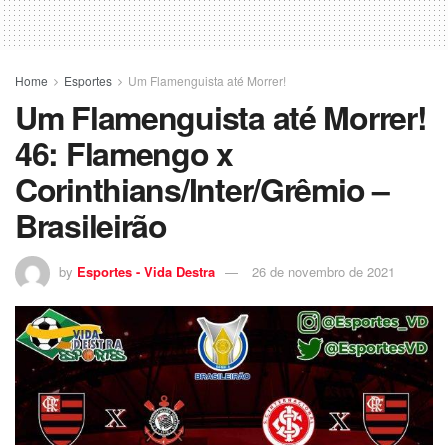
Home
Esportes
Um Flamenguista até Morrer!
Um Flamenguista até Morrer!
46: Flamengo x
Corinthians/Inter/Grêmio –
Brasileirão
by
Esportes - Vida Destra
26 de novembro de 2021