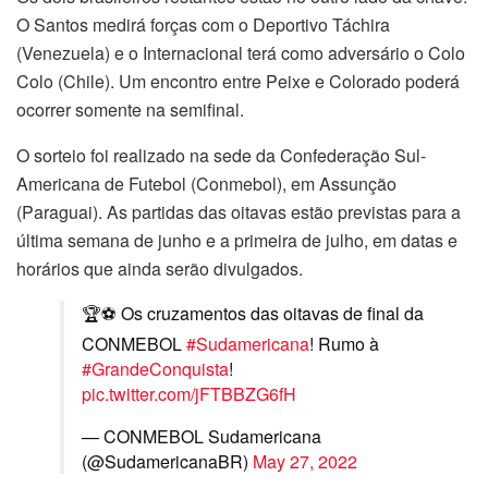
O Santos medirá forças com o Deportivo Táchira
(Venezuela) e o Internacional terá como adversário o Colo
Colo (Chile). Um encontro entre Peixe e Colorado poderá
ocorrer somente na semifinal.
O sorteio foi realizado na sede da Confederação Sul-
Americana de Futebol (Conmebol), em Assunção
(Paraguai). As partidas das oitavas estão previstas para a
última semana de junho e a primeira de julho, em datas e
horários que ainda serão divulgados.
🏆⚽ Os cruzamentos das oitavas de final da
CONMEBOL
#Sudamericana
! Rumo à
#GrandeConquista
!
pic.twitter.com/jFTBBZG6fH
— CONMEBOL Sudamericana
(@SudamericanaBR)
May 27, 2022