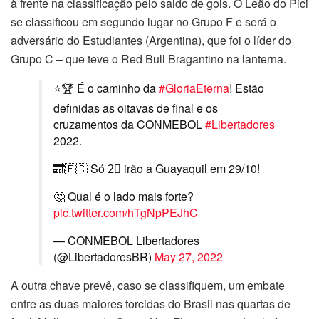
à frente na classificação pelo saldo de gols. O Leão do Pici
se classificou em segundo lugar no Grupo F e será o
adversário do Estudiantes (Argentina), que foi o líder do
Grupo C – que teve o Red Bull Bragantino na lanterna.
⭐🏆 É o caminho da
#GloriaEterna
! Estão
definidas as oitavas de final e os
cruzamentos da CONMEBOL
#Libertadores
2022.
🔜🇪🇨 Só 2⃣ irão a Guayaquil em 29/10!
🤔 Qual é o lado mais forte?
pic.twitter.com/hTgNpPEJhC
— CONMEBOL Libertadores
(@LibertadoresBR)
May 27, 2022
A outra chave prevê, caso se classifiquem, um embate
entre as duas maiores torcidas do Brasil nas quartas de