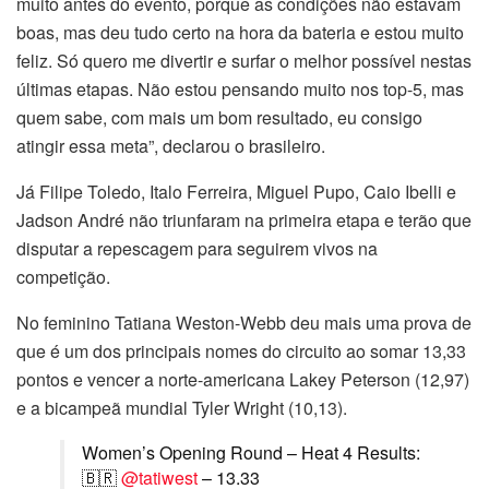
muito antes do evento, porque as condições não estavam
boas, mas deu tudo certo na hora da bateria e estou muito
feliz. Só quero me divertir e surfar o melhor possível nestas
últimas etapas. Não estou pensando muito nos top-5, mas
quem sabe, com mais um bom resultado, eu consigo
atingir essa meta”, declarou o brasileiro.
Já Filipe Toledo, Italo Ferreira, Miguel Pupo, Caio Ibelli e
Jadson André não triunfaram na primeira etapa e terão que
disputar a repescagem para seguirem vivos na
competição.
No feminino Tatiana Weston-Webb deu mais uma prova de
que é um dos principais nomes do circuito ao somar 13,33
pontos e vencer a norte-americana Lakey Peterson (12,97)
e a bicampeã mundial Tyler Wright (10,13).
Women’s Opening Round – Heat 4 Results:
🇧🇷
@tatiwest
– 13.33