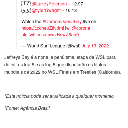
🇺🇸
@LakeyPeterson
– 12.97
🇦🇺
@tylerGwright
– 10.13
Watch the
#CoronaOpenJBay
live on
https://t.co/ie0ZfNdmHw
.
@corona
pic.twitter.com/wzBswZ6aa9
— World Surf League (@wsl)
July 13, 2022
Jeffreys Bay é a nona, e penúltima, etapa da WSL para
definir os top-5 e as top-5 que disputarão os títulos
mundiais de 2022 no WSL Finals em Trestles (Califórnia).
*Esta notícia pode ser atualizada a qualquer momento
*Fonte: Agência Brasil