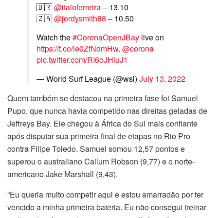
🇧🇷
@italoferreira
– 13.10
🇿🇦
@jordysmith88
– 10.50
Watch the
#CoronaOpenJBay
live on
https://t.co/ie0ZfNdmHw
.
@corona
pic.twitter.com/RI6oJHluJ1
— World Surf League (@wsl)
July 13, 2022
Quem também se destacou na primeira fase foi Samuel
Pupo, que nunca havia competido nas direitas geladas de
Jeffreys Bay. Ele chegou à África do Sul mais confiante
após disputar sua primeira final de etapas no Rio Pro
contra Filipe Toledo. Samuel somou 12,57 pontos e
superou o australiano Callum Robson (9,77) e o norte-
americano Jake Marshall (9,43).
“Eu queria muito competir aqui e estou amarradão por ter
vencido a minha primeira bateria. Eu não consegui treinar