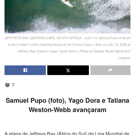
JEFFREYS BAY, EASTERN CAPE, SOUTH AFRICA - JULY 13: Samuel Pupo of Brazil
surfs in Heat 7 of the Opening Round at the Corona Open J-Bay on July 13, 2022 at
Jeffreys Bay, Eastern Cape, South Africa. (Photo by Beatriz Ryder/World Surf
League)
7
Samuel Pupo (foto), Yago Dora e Tatiana
Weston-Webb avançaram
A etapa de Jeffreys Bay (África do Sul) da Liga Mundial de