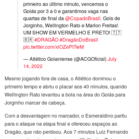
primeiro ao último minuto, vencemos o
Goiás por 3 a 0 e garantimos vaga nas
quartas de final da
@CopadoBrasil
. Gols de
Jorginho, Wellington Rato e Marlon Freitas!
UM SHOW EM VERMELHO E PRETO! 🇹🇹
🇧🇷
#DRAGÃO
#DragãoDoBrasil
pic.twitter.com/xiOZePtTwM
— Atlético Goianiense (@ACGOficial)
July
14, 2022
Mesmo jogando fora de casa, o Atlético dominou o
primeiro tempo e abriu o placar aos 40 minutos, quando
Wellington Rato levantou a bola na área do Goiás para
Jorginho marcar de cabeça.
Com a desvantagem no marcador, o Esmeraldino partiu
para o ataque na etapa final e ofereceu espaços ao
Dragão, que não perdoou. Aos 7 minutos Luiz Fernando