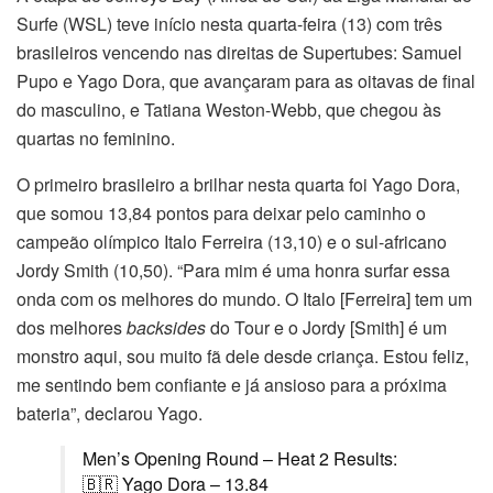
Surfe (WSL) teve início nesta quarta-feira (13) com três
brasileiros vencendo nas direitas de Supertubes: Samuel
Pupo e Yago Dora, que avançaram para as oitavas de final
do masculino, e Tatiana Weston-Webb, que chegou às
quartas no feminino.
O primeiro brasileiro a brilhar nesta quarta foi Yago Dora,
que somou 13,84 pontos para deixar pelo caminho o
campeão olímpico Italo Ferreira (13,10) e o sul-africano
Jordy Smith (10,50). “Para mim é uma honra surfar essa
onda com os melhores do mundo. O Italo [Ferreira] tem um
dos melhores
backsides
do Tour e o Jordy [Smith] é um
monstro aqui, sou muito fã dele desde criança. Estou feliz,
me sentindo bem confiante e já ansioso para a próxima
bateria”, declarou Yago.
Men’s Opening Round – Heat 2 Results:
🇧🇷 Yago Dora – 13.84