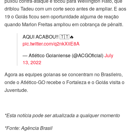
puxou contra-ataque e tocou para Wellington Rato, que
driblou Tadeu com um corte seco antes de ampliar. E aos
19 o Goiás ficou sem oportunidade alguma de reação
quando Marlon Freitas ampliou em cobrança de pênalti.
AQUI ACABOU!! 🇹🇹🔥
pic.twitter.com/q2nkXiiE8A
— Atlético Goianiense (@ACGOficial)
July
13, 2022
Agora as equipes goianas se concentram no Brasileiro,
onde o Atlético-GO recebe o Fortaleza e o Goiás visita o
Juventude.
*Esta notícia pode ser atualizada a qualquer momento
*Fonte: Agência Brasil