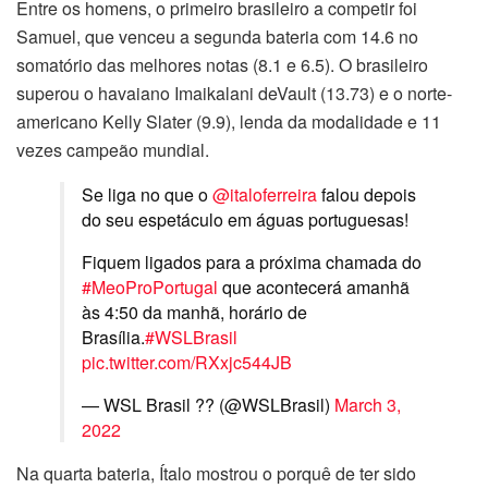
Entre os homens, o primeiro brasileiro a competir foi
Samuel, que venceu a segunda bateria com 14.6 no
somatório das melhores notas (8.1 e 6.5). O brasileiro
superou o havaiano Imaikalani deVault (13.73) e o norte-
americano Kelly Slater (9.9), lenda da modalidade e 11
vezes campeão mundial.
Se liga no que o
@italoferreira
falou depois
do seu espetáculo em águas portuguesas!
Fiquem ligados para a próxima chamada do
#MeoProPortugal
que acontecerá amanhã
às 4:50 da manhã, horário de
Brasília.
#WSLBrasil
pic.twitter.com/RXxjc544JB
— WSL Brasil ?? (@WSLBrasil)
March 3,
2022
Na quarta bateria, Ítalo mostrou o porquê de ter sido