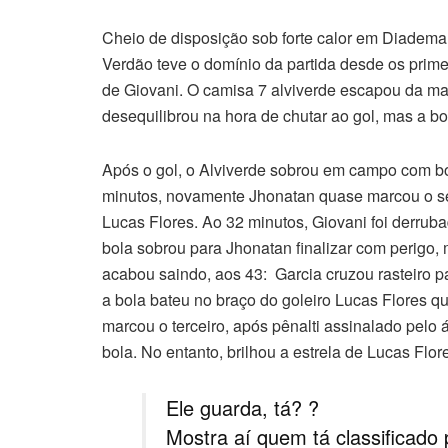
Cheio de disposição sob forte calor em Diadema
Verdão teve o domínio da partida desde os primei
de Giovani. O camisa 7 alviverde escapou da ma
desequilibrou na hora de chutar ao gol, mas a b
Após o gol, o Alviverde sobrou em campo com boa
minutos, novamente Jhonatan quase marcou o se
Lucas Flores. Ao 32 minutos, Giovani foi derruba
bola sobrou para Jhonatan finalizar com perigo, 
acabou saindo, aos 43: Garcia cruzou rasteiro 
a bola bateu no braço do goleiro Lucas Flores q
marcou o terceiro, após pênalti assinalado pelo 
bola. No entanto, brilhou a estrela de Lucas Fl
Ele guarda, tá? ?
Mostra aí quem tá classificado