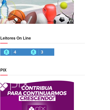
Leitores On Line
4
3
PIX