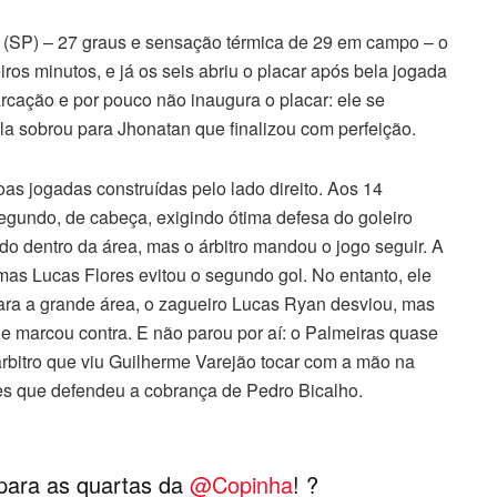
 (SP) – 27 graus e sensação térmica de 29 em campo – o
ros minutos, e já os seis abriu o placar após bela jogada
rcação e por pouco não inaugura o placar: ele se
ola sobrou para Jhonatan que finalizou com perfeição.
s jogadas construídas pelo lado direito. Aos 14
gundo, de cabeça, exigindo ótima defesa do goleiro
do dentro da área, mas o árbitro mandou o jogo seguir. A
mas Lucas Flores evitou o segundo gol. No entanto, ele
para a grande área, o zagueiro Lucas Ryan desviou, mas
ue marcou contra. E não parou por aí: o Palmeiras quase
árbitro que viu Guilherme Varejão tocar com a mão na
ores que defendeu a cobrança de Pedro Bicalho.
 para as quartas da
@Copinha
! ?