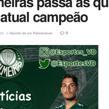
eiras passa às qu
, atual campeão
0
022
in
Opinião de um Palmeirense!