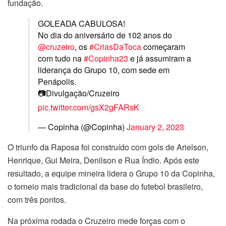
fundação.
GOLEADA CABULOSA!
No dia do aniversário de 102 anos do
@cruzeiro
, os
#CriasDaToca
começaram
com tudo na
#Copinha23
e já assumiram a
liderança do Grupo 10, com sede em
Penápolis.
📷Divulgação/Cruzeiro
pic.twitter.com/gsX2gFARsK
— Copinha (@Copinha)
January 2, 2023
O triunfo da Raposa foi construído com gols de Arielson,
Henrique, Gui Meira, Denilson e Rua Índio. Após este
resultado, a equipe mineira lidera o Grupo 10 da Copinha,
o torneio mais tradicional da base do futebol brasileiro,
com três pontos.
Na próxima rodada o Cruzeiro mede forças com o