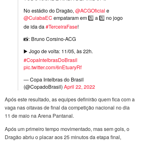
No estádio do Dragão,
@ACGOficial
e
@CuiabaEC
empataram em 1️⃣ a 1️⃣ no jogo
de ida da
#TerceiraFase
!
📸: Bruno Corsino-ACG
▶️ Jogo de volta: 11/05, às 22h.
#CopaIntelbrasDoBrasil
pic.twitter.com/6nEtuaryRf
— Copa Intelbras do Brasil
(@CopadoBrasil)
April 22, 2022
Após este resultado, as equipes definirão quem fica com a
vaga nas oitavas de final da competição nacional no dia
11 de maio na Arena Pantanal.
Após um primeiro tempo movimentado, mas sem gols, o
Dragão abriu o placar aos 25 minutos da etapa final,