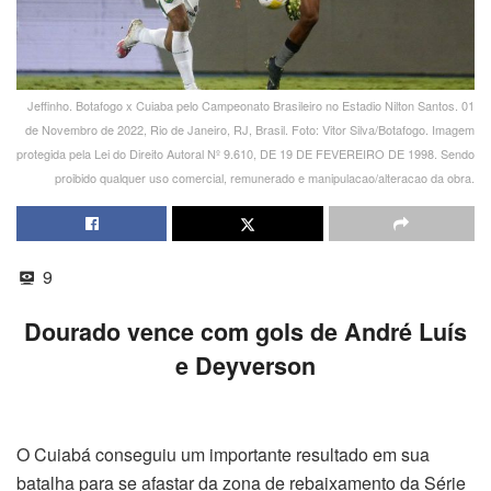
Jeffinho. Botafogo x Cuiaba pelo Campeonato Brasileiro no Estadio Nilton Santos. 01
de Novembro de 2022, Rio de Janeiro, RJ, Brasil. Foto: Vitor Silva/Botafogo. Imagem
protegida pela Lei do Direito Autoral Nº 9.610, DE 19 DE FEVEREIRO DE 1998. Sendo
proibido qualquer uso comercial, remunerado e manipulacao/alteracao da obra.
9
Dourado vence com gols de André Luís
e Deyverson
O Cuiabá conseguiu um importante resultado em sua
batalha para se afastar da zona de rebaixamento da Série