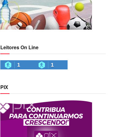
Leitores On Line
1
1
PIX