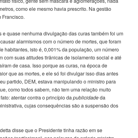
ontato físico, gente sem máscara e aglomerações, nada
metros, como ele mesmo havia prescrito. Na gestão
 Francisco.
es e quase nenhuma divulgação das curas também foi um
e causar alarmismos com o número de mortes, que foram
de habitantes, isto é, 0,001% da população, um número
 com suas atitudes tirânicas de isolamento social e até
aíram de casa. Isso porque as curas, na época de
r que as mortes, e ele só foi divulgar isso dias antes
seu partido, DEM, estava manipulando o ministro para
que, como todos sabem, não tem uma relação muito
ato: atentar contra o princípio da
publicidade
da
inistrativa, cujas consequências são a suspensão dos
detta disse que o Presidente tinha razão em se