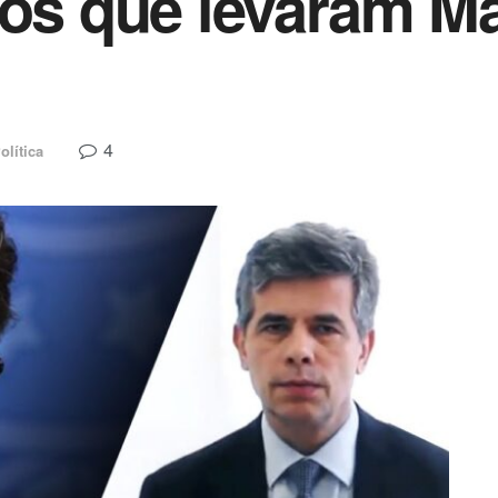
ros que levaram M
4
olítica