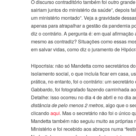
O discurso contraditório também foi outro grande
sairiam juntos do ministério da saúde”, depois fa
um ministério montado”. Veja a gravidade dessas 
apenas para atrapalhar a gestão da pandemia por
diz o contrário. A pergunta é: em qual afirmação 
mesmo as contradiz? Situações como essas mo
em salvar vidas, como diz o juramento de Hipócra
Hipocrisia: não só Mandetta como secretários do
isolamento social, o que incluía ficar em casa, us
prática, no entanto, foi o contrário: um secretár
Gabbardo, foi fotografado fazendo caminhada ao
Detalhe: isso ocorreu no dia 4 de abril e no dia 
distância de pelo menos 2 metros
, algo que o s
clicando
aqui
. Mas o secretário não foi o único 
Mandetta também não seguiu muito as próprias 
Ministério e foi recebido aos abraços numa “fes