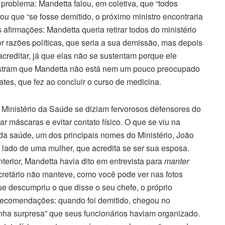
 problema: Mandetta falou, em coletiva, que “todos
lou que “se fosse demitido, o próximo ministro encontraria
afirmações: Mandetta queria retirar todos do ministério
 razões políticas, que seria a sua demissão, mas depois
acreditar, já que elas não se sustentam porque ele
stram que Mandetta não está nem um pouco preocupado
tes, que fez ao concluir o curso de medicina.
 Ministério da Saúde se diziam fervorosos defensores do
ar máscaras e evitar contato físico. O que se viu na
io da saúde, um dos principais nomes do Ministério, João
 lado de uma mulher, que acredita se ser sua esposa.
anterior, Mandetta havia dito em entrevista para
manter
ecretário não manteve, como você pode ver nas fotos
que descumpriu o que disse o seu chefe, o próprio
recomendações: quando foi demitido, chegou no
tinha surpresa” que seus funcionários haviam organizado.