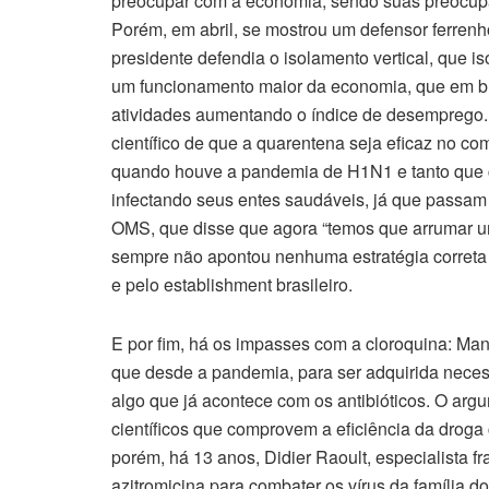
preocupar com a economia, sendo suas preocupaçõ
Porém, em abril, se mostrou um defensor ferrenh
presidente defendia o isolamento vertical, que is
um funcionamento maior da economia, que em br
atividades aumentando o índice de desemprego.
científico de que a quarentena seja eficaz no c
quando houve a pandemia de H1N1 e tanto que 
infectando seus entes saudáveis, já que passam o
OMS, que disse que agora “temos que arrumar um
sempre não apontou nenhuma estratégia correta a
e pelo establishment brasileiro.
E por fim, há os impasses com a cloroquina: Man
que desde a pandemia, para ser adquirida neces
algo que já acontece com os antibióticos. O arg
científicos que comprovem a eficiência da droga 
porém, há 13 anos, Didier Raoult, especialista f
azitromicina para combater os vírus da família do