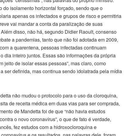
es “certíssimas”, nas palavras do próprio ministro.
o do isolamento horizontal forçado, sendo que o
olaria apenas os infectados e grupos de risco e permitiria
eve vai mandar a conta da paralização de suas
 Além disso, não há, segundo Didier Raoult, consenso
ombate a pandemias, tanto que não foi adotada em 2009,
com a quarentena, pessoas infectadas continuam
 dia inteiro juntos. Essas são informações da própria
 jeito de isolar essas pessoas”, mas claro, como
 ser definida, mas continua sendo idolatrada pela mídia
detta não mudou o protocolo para o uso da cloroquina,
sita de receita médica em duas vias para ser comprada,
umento de Mandetta foi de que “não havia estudos
contra o novo coronavírus”, o que de fato é verdade,
rancês, fez estudos com a hidroxocloroquina e
 coronavírus e os resultados, nas palavras dele, foram