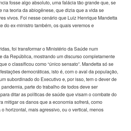
cia fosse algo absoluto, uma falácia tão grande que, se
e na teoria da abiogênese, que dizia que a vida se
eres vivos. Foi nesse cenário que Luiz Henrique Mandetta
rte do ex-ministro também, os quais veremos e
idas, foi transformar o Ministério da Saúde num
ente da República, mostrando um discurso completamente
que o classificou como “único sensato”. Mandetta só se
festações democráticas, isto é, com o aval da população,
 um subordinado do Executivo e, por isso, tem o dever de
a pandemia, parte do trabalho de todos deve ser
 para ditar as políticas de saúde que visam o combate do
ara mitigar os danos que a economia sofrerá, como
 horizontal, mais agressivo, ou o vertical, menos