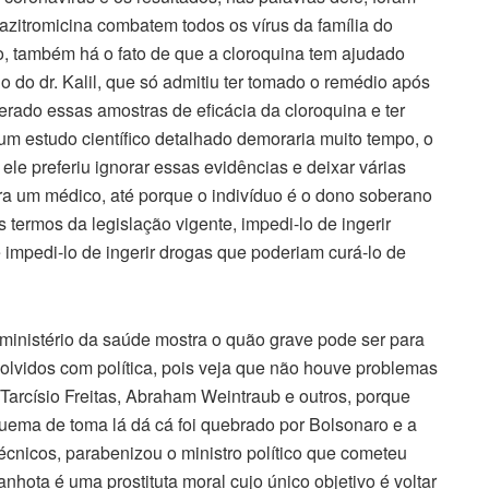
 azitromicina combatem todos os vírus da família do
o, também há o fato de que a cloroquina tem ajudado
 do dr. Kalil, que só admitiu ter tomado o remédio após
derado essas amostras de eficácia da cloroquina e ter
 um estudo científico detalhado demoraria muito tempo, o
ele preferiu ignorar essas evidências e deixar várias
ra um médico, até porque o indivíduo é o dono soberano
 termos da legislação vigente, impedi-lo de ingerir
impedi-lo de ingerir drogas que poderiam curá-lo de
 ministério da saúde mostra o quão grave pode ser para
olvidos com política, pois veja que não houve problemas
Tarcísio Freitas, Abraham Weintraub e outros, porque
uema de toma lá dá cá foi quebrado por Bolsonaro e a
écnicos, parabenizou o ministro político que cometeu
nhota é uma prostituta moral cujo único objetivo é voltar