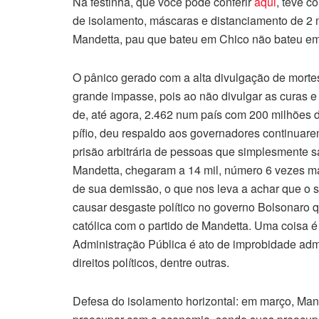
Na festinha, que você pode conferir
aqui
, teve c
de isolamento, máscaras e distanciamento de 2 
Mandetta, pau que bateu em Chico não bateu em
O pânico gerado com a alta divulgação de mort
grande impasse, pois ao não divulgar as curas 
de, até agora, 2.462 num país com 200 milhões 
pífio, deu respaldo aos governadores continuarem
prisão arbitrária de pessoas que simplesmente s
Mandetta, chegaram a 14 mil, número 6 vezes maio
de sua demissão, o que nos leva a achar que o 
causar desgaste político no governo Bolsonaro 
católica com o partido de Mandetta. Uma coisa é f
Administração Pública é ato de improbidade adm
direitos políticos, dentre outras.
Defesa do isolamento horizontal: em março, Man