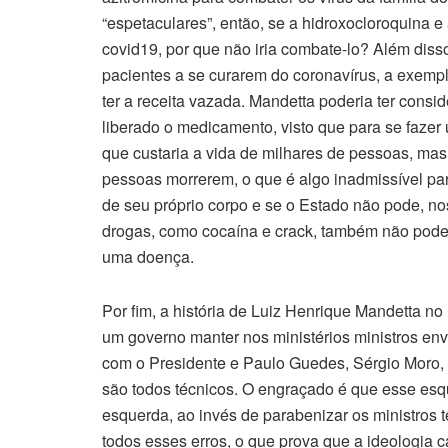
“espetaculares”, então, se a hidroxocloroquina e
covid19, por que não iria combate-lo? Além diss
pacientes a se curarem do coronavírus, a exemplo
ter a receita vazada. Mandetta poderia ter consi
liberado o medicamento, visto que para se fazer
que custaria a vida de milhares de pessoas, mas 
pessoas morrerem, o que é algo inadmissível pa
de seu próprio corpo e se o Estado não pode, nos
drogas, como cocaína e crack, também não pode 
uma doença.
Por fim, a história de Luiz Henrique Mandetta no
um governo manter nos ministérios ministros env
com o Presidente e Paulo Guedes, Sérgio Moro, 
são todos técnicos. O engraçado é que esse esq
esquerda, ao invés de parabenizar os ministros t
todos esses erros, o que prova que a ideologia ca