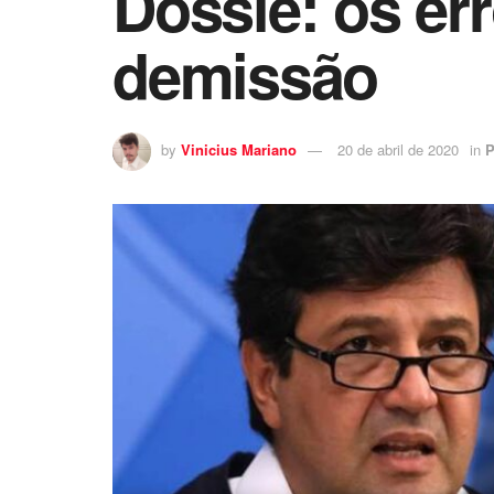
Dossiê: os er
demissão
by
Vinicius Mariano
20 de abril de 2020
in
P