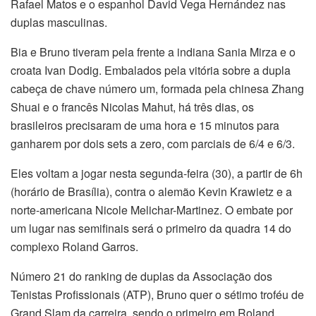
Rafael Matos e o espanhol David Vega Hernández nas
duplas masculinas.
Bia e Bruno tiveram pela frente a indiana Sania Mirza e o
croata Ivan Dodig. Embalados pela vitória sobre a dupla
cabeça de chave número um, formada pela chinesa Zhang
Shuai e o francês Nicolas Mahut, há três dias, os
brasileiros precisaram de uma hora e 15 minutos para
ganharem por dois sets a zero, com parciais de 6/4 e 6/3.
Eles voltam a jogar nesta segunda-feira (30), a partir de 6h
(horário de Brasília), contra o alemão Kevin Krawietz e a
norte-americana Nicole Melichar-Martinez. O embate por
um lugar nas semifinais será o primeiro da quadra 14 do
complexo Roland Garros.
Número 21 do ranking de duplas da Associação dos
Tenistas Profissionais (ATP), Bruno quer o sétimo troféu de
Grand Slam da carreira, sendo o primeiro em Roland