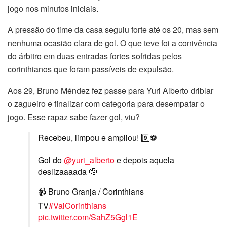
jogo nos minutos iniciais.
A pressão do time da casa seguiu forte até os 20, mas sem
nenhuma ocasião clara de gol. O que teve foi a conivência
do árbitro em duas entradas fortes sofridas pelos
corinthianos que foram passíveis de expulsão.
Aos 29, Bruno Méndez fez passe para Yuri Alberto driblar
o zagueiro e finalizar com categoria para desempatar o
jogo. Esse rapaz sabe fazer gol, viu?
Recebeu, limpou e ampliou! 9️⃣⚽
Gol do
@yuri_alberto
e depois aquela
deslizaaaada 🫡
📹 Bruno Granja / Corinthians
TV
#VaiCorinthians
pic.twitter.com/SahZ5Ggl1E