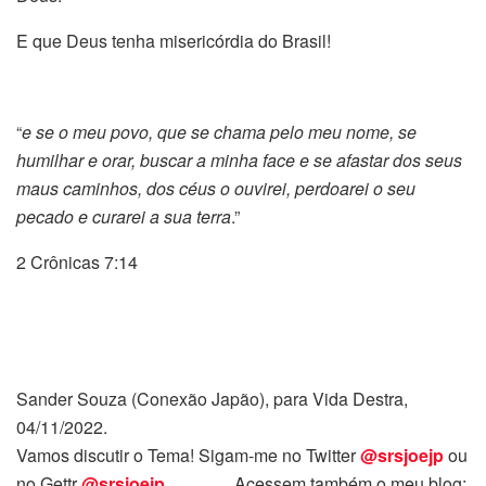
E que Deus tenha misericórdia do Brasil!
“
e se o meu povo, que se chama pelo meu nome, se
humilhar e orar, buscar a minha face e se afastar dos seus
maus caminhos, dos céus o ouvirei, perdoarei o seu
pecado e curarei a sua terra
.”
2 Crônicas 7:14
Sander Souza (Conexão Japão), para Vida Destra,
04/11/2022.
Vamos discutir o Tema! Sigam-me no Twitter
@srsjoejp
ou
no Gettr
@srsjoejp
Acessem também o meu blog: