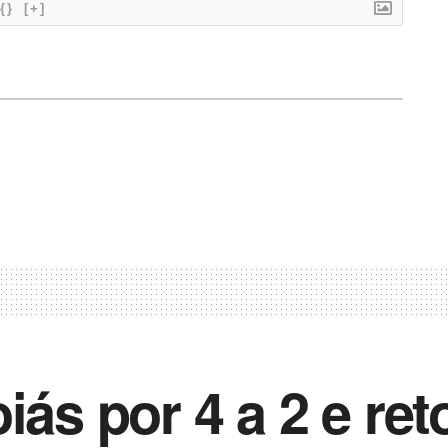
{}
[+]
iás por 4 a 2 e re