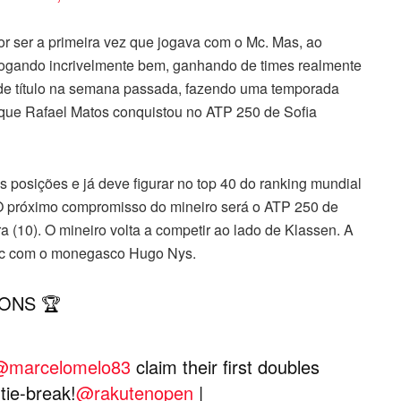
 por ser a primeira vez que jogava com o Mc. Mas, ao
jogando incrivelmente bem, ganhando de times realmente
 de título na semana passada, fazendo uma temporada
as que Rafael Matos conquistou no ATP 250 de Sofia
ês posições e já deve figurar no top 40 do ranking mundial
 O próximo compromisso do mineiro será o ATP 250 de
 (10). O mineiro volta a competir ao lado de Klassen. A
acic com o monegasco Hugo Nys.
ONS 🏆
@marcelomelo83
claim their first doubles
tie-break!
@rakutenopen
|