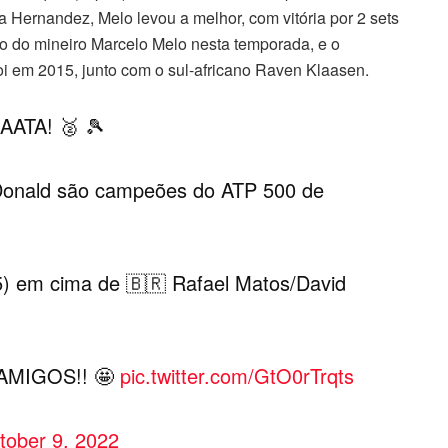
 Hernandez, Melo levou a melhor, com vitória por 2 sets
ítulo do mineiro Marcelo Melo nesta temporada, e o
oi em 2015, junto com o sul-africano Raven Klaasen.
ATA! 🥈 🎾
Donald são campeões do ATP 500 de
0/5) em cima de 🇧🇷 Rafael Matos/David
AMIGOS!! 🤩
pic.twitter.com/GtO0rTrqts
tober 9, 2022