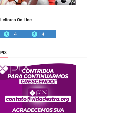
Leitores On Line
4
4
PIX