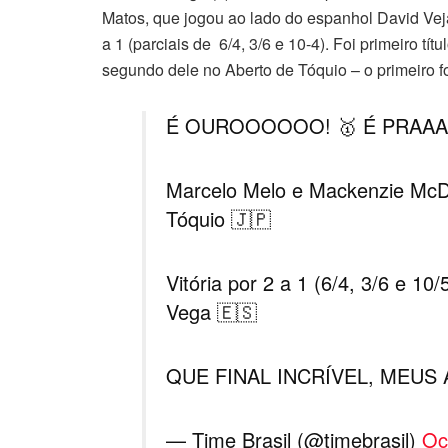
Matos, que jogou ao lado do espanhol David Veja
a 1 (parciais de 6/4, 3/6 e 10-4). Foi primeiro t
segundo dele no Aberto de Tóquio – o primeiro f
É OUROOOOOO! 🥇 É PRAAAA
Marcelo Melo e Mackenzie Mc
Tóquio 🇯🇵
Vitória por 2 a 1 (6/4, 3/6 e 1
Vega 🇪🇸
QUE FINAL INCRÍVEL, MEUS 
— Time Brasil (@timebrasil)
Oc