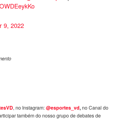
m/IOWDEeykKo
r 9, 2022
omento
tesVD
, no Instagram:
@esportes_vd
,
no Canal do
rticipar também do nosso grupo de debates de