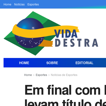
Home
Notícias
Esportes
HOME
SOBRE
EDITORIAL
Home
Esportes
Notícias de Esportes
Em final com 
levam título 