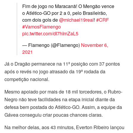
Fim de jogo no Maracanã! O Mengão vence
o Atlético-GO por 2 a 0, pelo Brasileirão,
com dois gols de
@michael19real
!
#CRF
#VamosFlamengo
pic.twitter.com/dI7hImZaL5
— Flamengo (@Flamengo)
November 6,
2021
Já o Dragão permanece na 11ª posição com 37 pontos
após o revés no jogo atrasado da 19ª rodada da
competição nacional.
Mesmo apoiado por mais de 18 mil torcedores, o Rubro-
Negro não teve facilidades na etapa inicial diante da
defesa bem postada do Atlético-GO. Assim, a equipe da
Gávea conseguiu criar poucas chances claras.
Na melhor delas, aos 43 minutos, Everton Ribeiro lançou