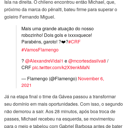
Isla na direita. O chileno encontrou então Michael, que,
próximo da marca do pênalti, bateu firme para superar o
goleiro Fernando Miguel.
Mais uma grande atuação do nosso
robozinho! Dois gols e ixxxxquece!
Parabéns, garoto! ?❤️?
#CRF
#VamosFlamengo
?
@AlexandreVidal1
e
@mcortesdasilva8
/
CRF
pic.twitter.com/k2X9enkMaN
— Flamengo (@Flamengo)
November 6,
2021
Já na etapa final o time da Gávea passou a transformar
seu domínio em mais oportunidades. Com isso, o segundo
não demorou a sair. Aos 28 minutos, após boa troca de
passes, Michael recebeu na esquerda, se movimentou
para o meio e tabelou com Gabriel Barbosa antes de bater