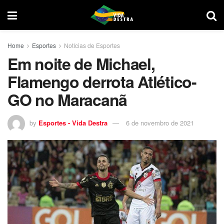
Home
Esportes
Notícias de Esportes
Em noite de Michael,
Flamengo derrota Atlético-
GO no Maracanã
by
Esportes - Vida Destra
6 de novembro de 2021