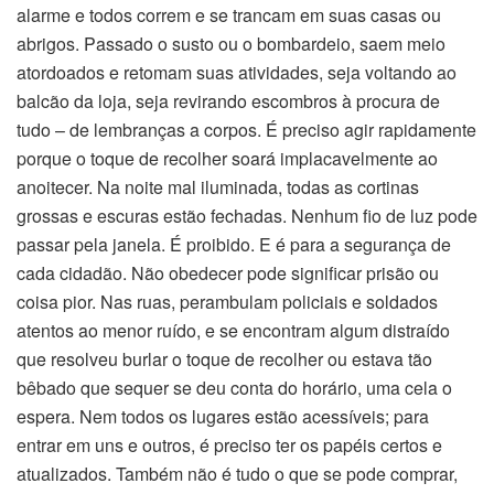
alarme e todos correm e se trancam em suas casas ou
abrigos. Passado o susto ou o bombardeio, saem meio
atordoados e retomam suas atividades, seja voltando ao
balcão da loja, seja revirando escombros à procura de
tudo – de lembranças a corpos. É preciso agir rapidamente
porque o toque de recolher soará implacavelmente ao
anoitecer. Na noite mal iluminada, todas as cortinas
grossas e escuras estão fechadas. Nenhum fio de luz pode
passar pela janela. É proibido. E é para a segurança de
cada cidadão. Não obedecer pode significar prisão ou
coisa pior. Nas ruas, perambulam policiais e soldados
atentos ao menor ruído, e se encontram algum distraído
que resolveu burlar o toque de recolher ou estava tão
bêbado que sequer se deu conta do horário, uma cela o
espera. Nem todos os lugares estão acessíveis; para
entrar em uns e outros, é preciso ter os papéis certos e
atualizados. Também não é tudo o que se pode comprar,