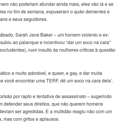
ro não poderiam afundar ainda mais, eles vão lá e se
dres no fim de semana, expuseram o quão dementes e
ans e seus seguidores.
 sábado, Sarah Jane Baker – um homem violento e ex-
– subiu ao palanque e incentivou “dar um soco na cara”
xcludentes), num insulto às mulheres críticas à questão
pático e muito adorável, e queer, e gay, e dar muita
 se você encontrar uma TERF, dê um soco na cara dela’.
isão por rapto e tentativa de assassinato – sugerindo
m defender seus direitos, que não querem homens
 deviam ser agredidas. E a multidão reagiu não com um
a, mas com gritos e aplausos.