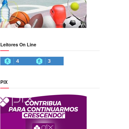
Leitores On Line
4
3
PIX