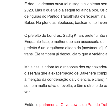
É doentio demais ouvir tal misoginia violenta s
2023. Mas o que veio a seguir foi ainda pior. O
de figuras do Partido Trabalhista ofereceram, na 
Baker. Na pior das hipóteses, basicamente inventa
O prefeito de Londres, Sadiq Khan, preferiu não
Enquanto isso, o melhor que sua assessoria de i
prefeito é um orgulhoso aliado do [movimento] 
trans. Ele também já deixou claro que a violência
Mais assustadora foi a resposta dos organizado
disseram que a exacerbação de Baker era compre
à menção da condenação da violência, é claro).
sentem muita raiva e revolta, e têm o direito de 
voz.
Então, o
parlamentar Clive Lewis, do Partido Tra