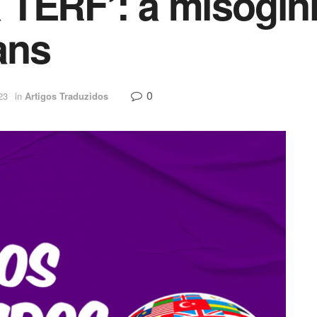
TERF’: a misogini
ans
0
23
in
Artigos Traduzidos