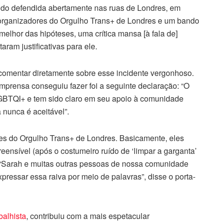
endo defendida abertamente nas ruas de Londres, em
s organizadores do Orgulho Trans+ de Londres e um bando
melhor das hipóteses, uma crítica mansa [à fala de]
ram justificativas para ele.
 comentar diretamente sobre esse incidente vergonhoso.
mprensa conseguiu fazer foi a seguinte declaração: “O
LGBTQI+ e tem sido claro em seu apoio à comunidade
 nunca é aceitável”.
res do Orgulho Trans+ de Londres. Basicamente, eles
ensível (após o costumeiro ruído de ‘limpar a garganta’
 “Sarah e muitas outras pessoas de nossa comunidade
expressar essa raiva por meio de palavras”, disse o porta-
balhista
, contribuiu com a mais espetacular