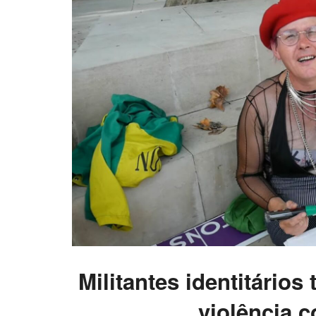
Militantes identitários
violência c