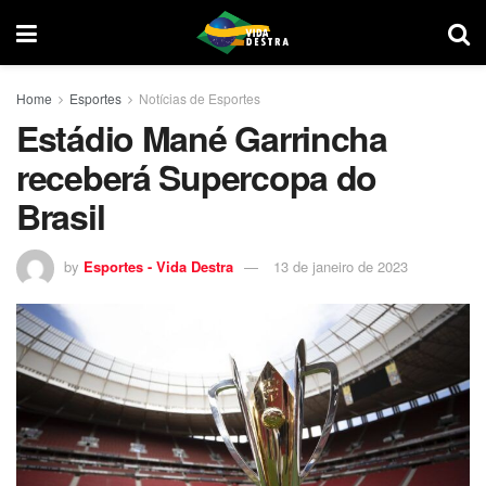
Home
Esportes
Notícias de Esportes
Estádio Mané Garrincha
receberá Supercopa do
Brasil
by
Esportes - Vida Destra
13 de janeiro de 2023