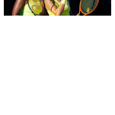
6
No masculino, gaúcho Rafael Vega e
parceiro Vega também se classificam
O tênis brasileiro brilhou na madrugada desta quarta-feira
(11) em Adelaide (Austrália) nos últimos torneios (feminino
e masculino) antes da abertura do primeiro Grand Slam da