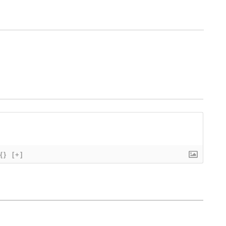
{}
[+]