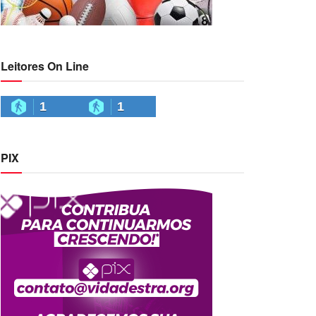
Leitores On Line
1
1
PIX