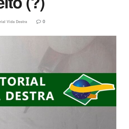
ito (?)
0
rial Vida Destra