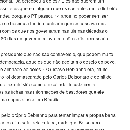
cional. Já percebeu a deles? Eles não querem um
sso, eles querem alguém que os sustente com o dinheiro
Entendeu porque o PT passou 14 anos no poder sem ser
 se buscou a fundo elucidar o que se passava nos
em com os que nos governaram nas últimas décadas o
 dias de governo, a lava-jato não seria necessária.
 presidente que não são confiáveis e, que podem muito
a democracia, aqueles que não aceitam o desejo do povo,
te alinhado ao deles. O Gustavo Bebianno era, muito
to foi desmascarado pelo Carlos Bolsonaro e demitido
u o ex-ministro como um coitado, injustamente
s as fichas nas informações de bastidores que ele
ma suposta crise em Brasília.
elo próprio Bebianno para tentar limpar a própria barra
nto o tiro saiu pela culatra, dado que Bolsonaro