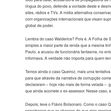
língua do povo, defende a vontade deste e desmen
sites, rádios e TVs. A mídia alternativa conser
com organizações internacionais que visam supr
global de poder.
Lembra do caso Walderice? Pois é. A Folha de S
simples a maior parte da renda que a mesma tinh
Paulo, a acusou de funcionária fantasma, no en
informava. A verdade não importa para quem tem 
Temos ainda o caso Queiroz, mais uma tentativa 
para que através da narrativa de corrupção co
declararam – hoje não mais de forma velada – 
que ainda acomete o ex-assessor. Nesse caso, so
Depois, teve o Flávio Bolsonaro. Como o caso 
perceberam que as chances de que algo respinga