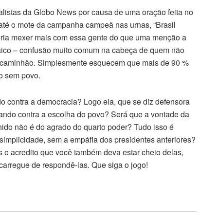
listas da Globo News por causa de uma oração feita no
am até o mote da campanha campeã nas urnas, “Brasil
eria mexer mais com essa gente do que uma menção a
laico – confusão muito comum na cabeça de quem não
de caminhão. Simplesmente esquecem que mais de 90 %
o sem povo.
do contra a democracia? Logo ela, que se diz defensora
tando contra a escolha do povo? Será que a vontade da
hido não é do agrado do quarto poder? Tudo isso é
 simplicidade, sem a empáfia dos presidentes anteriores?
s e acredito que você também deva estar cheio delas,
arregue de respondê-las. Que siga o jogo!