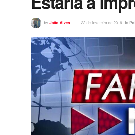
Estaria a imp
by
João Alves
22 de fevereiro de 2019
in
Pol