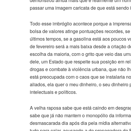
demonstrou ainda mais que é realmente um homem
passar uma imagem caricata de que está sendo 
Todo esse imbróglio acontece porque a imprensa 
bolsa de valores atinge pontuações recordes, se
últimos tempos, se a gasolina está aos poucos v
de fevereiro será a mais baixa desde a criação d
escolha da maioria, com o grito que veio das ur
dele, um Estado que respeite sua posição em rel
drogas e combate à violência urbana, que não l
está preocupada com o caos que se instalaria n
aliados, ela quer o meu dinheiro, o seu dinheiro
intelectuais e políticos.
A velha raposa sabe que está caindo em desgra
sabe que já não mantem o monopólio da inform
desmascarada dia após dia pela mídia alternativa
tudo para calar, acusando-a de propagadora de F