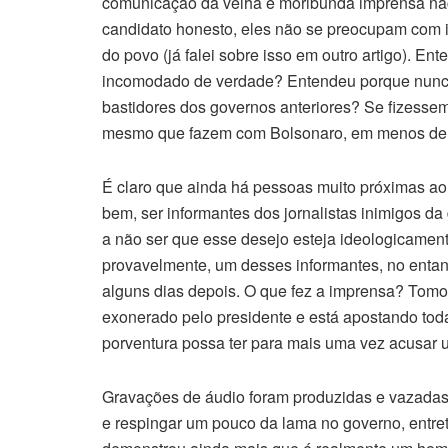
comunicação da velha e moribunda imprensa na
candidato honesto, eles não se preocupam com i
do povo (já falei sobre isso em outro artigo). 
incomodado de verdade? Entendeu porque nunca
bastidores dos governos anteriores? Se fizess
mesmo que fazem com Bolsonaro, em menos de 60
É claro que ainda há pessoas muito próximas ao
bem, ser informantes dos jornalistas inimigos d
a não ser que esse desejo esteja ideologicamen
provavelmente, um desses informantes, no entan
alguns dias depois. O que fez a imprensa? Tomo
exonerado pelo presidente e está apostando toda
porventura possa ter para mais uma vez acusar u
Gravações de áudio foram produzidas e vazadas p
e respingar um pouco da lama no governo, entreta