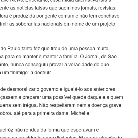
te as notícias falsas que saem nos jornais, revistas,
vadora é produzida por gente comum e não tem conchavo
imir as soberanias nacionais em nome de um projeto
ão Paulo tanto fez que tirou de uma pessoa muito
a para se manter e manter a família. O Jornal, de São
tanto, nunca conseguiu provar a veracidade do que
um “inimigo” a destruir.
de desmoralizar o governo e igualá-lo aos anteriores
meçassem a preparar uma possível queda daquele a quem
guerra sem trégua. Não respeitaram nem a doença grave
brou até para a primeira dama, Michelle.
Queiróz não rendeu da forma que esperavam e
sse no presidente eram diminutas. Fizeram, através do