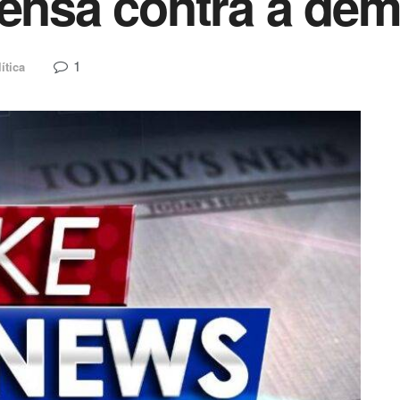
rensa contra a de
1
ítica