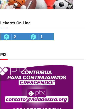
Leitores On Line
2
1
PIX