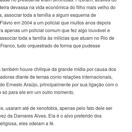
eira devassa na vida econômica do filho mais velho do
s, associar toda a família a algum esquema de
lávio em 2004 a um policial que muitos anos depois
ra apenas um policial comum que fez algo louvável e
associar toda a família às milícias que atuam no Rio de
 Franco, tudo orquestrado de forma que pudesse
os também houve chilique da grande mídia por causa dos
doras diante de temas como relações internacionais,
 do Ernesto Araújo, principalmente por sua ligação com o
go só para ele em um outro momento.
e, usaram até de xenofobia, apenas pelo fato dele ser
 vez da Damares Alves. Ela é o alvo preferido dos
eligiosa, eles odeiam a fé.