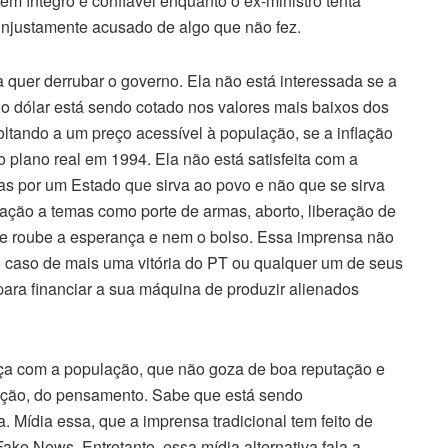
 íntegro e confiável enquanto o ex-ministro tenta
injustamente acusado de algo que não fez.
quer derrubar o governo. Ela não está interessada se a
 o dólar está sendo cotado nos valores mais baixos dos
oltando a um preço acessível à população, se a inflação
o plano real em 1994. Ela não está satisfeita com a
nas por um Estado que sirva ao povo e não que se sirva
ação a temas como porte de armas, aborto, liberação de
he roube a esperança e nem o bolso. Essa imprensa não
o caso de mais uma vitória do PT ou qualquer um de seus
 para financiar a sua máquina de produzir alienados
ça com a população, que não goza de boa reputação e
ação, do pensamento. Sabe que está sendo
. Mídia essa, que a imprensa tradicional tem feito de
ake News. Entretanto, essa mídia alternativa fala a