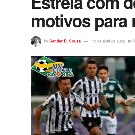
Estreia com d
motivos para
by
Sander R. Souza
12 de abril de 2022
in
O