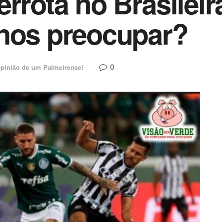
errota no Brasilei
 nos preocupar?
0
pinião de um Palmeirense!