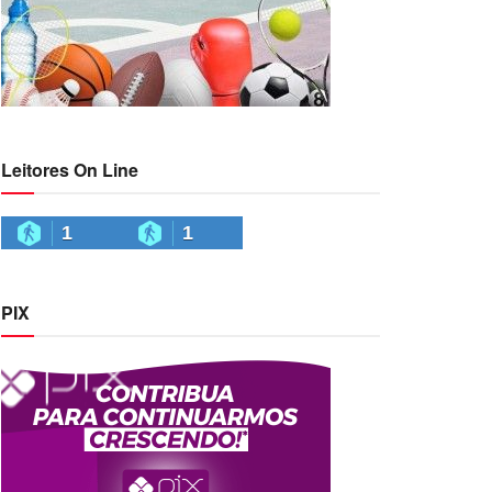
Leitores On Line
1
1
PIX