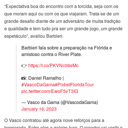
“Expectativa boa do encontro com a torcida, seja com os
que moram aqui ou com os que viajaram. Trata-se de um
grande desafio diante de um adversário de muita tradição
e qualidade e tem tudo pra ser um grande jogo, um grande
espetáculo”, avaliou Barbieri.
Barbieri fala sobre a preparação na Flórida e
amistoso contra o River Plate.
👉
https://t.co/PKVNc06eMc
📸: Daniel Ramalho |
#VascoDaGama
#PixbetFloridaTour
pic.twitter.com/EwoF5vT3IG
— Vasco da Gama (@VascodaGama)
January 16, 2023
O Vasco contratou até agora nove reforços para a
temporada. Entre eles o goleiro Ivan. O jogador vai vestir o