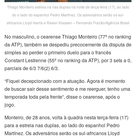
Thiago Monteiro estreia na nas duplas na noite de terça-feira (17), ao lado
do o lado do espanhol Pedro Martínez. Os adversários serão os sul-
africanos Lloyd Harris e Raven Klaasen – Fernando Frazão/Agência Brasil
No masculino, o cearense Thiago Monteiro (77º no ranking
da ATP), também se despediu precocemente da disputa de
simples ao perder o primeiro duelo para o francês
Constant Lestienne (55º no ranking da ATP), por 3 sets a 0,
parciais de 6/3 7/6(2) 6/3.
“Fiquei decepcionado com a atuação. Agora é momento
de buscar sair desse sentimento e me reerguer, tenho uma
temporada toda pela frente”, disse o cearense, após o
jogo.
Monteiro, de 28 anos, volta à quadra nesta terça-feira (17)
para a estreia nas duplas, ao lado do espanhol Pedro
Martínez. Os adversários serão os sul-africanos Lloyd