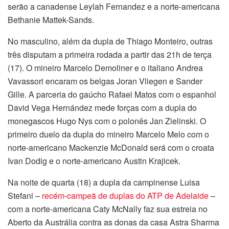
serão a canadense Leylah Fernandez e a norte-americana
Bethanie Mattek-Sands.
No masculino, além da dupla de Thiago Monteiro, outras
três disputam a primeira rodada a partir das 21h de terça
(17). O mineiro Marcelo Demoliner e o italiano Andrea
Vavassori encaram os belgas Joran Vliegen e Sander
Gille. A parceria do gaúcho Rafael Matos com o espanhol
David Vega Hernández mede forças com a dupla do
monegascos Hugo Nys com o polonês Jan Zielinski. O
primeiro duelo da dupla do mineiro Marcelo Melo com o
norte-americano Mackenzie McDonald será com o croata
Ivan Dodig e o norte-americano Austin Krajicek.
Na noite de quarta (18) a dupla da campinense Luisa
Stefani –
recém-campeã de duplas do ATP de Adelaide
–
com a norte-americana Caty McNally faz sua estreia no
Aberto da Austrália contra as donas da casa Astra Sharma