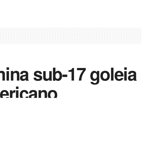
ina sub-17 goleia 
ericano
0
2
in
Notícias de Esportes