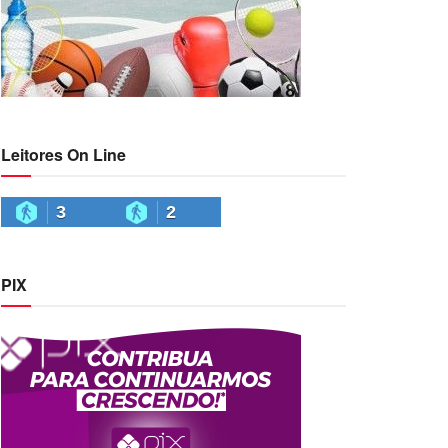
Leitores On Line
3
2
PIX