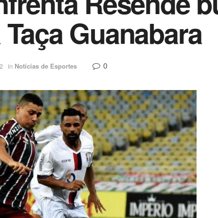
frenta Resende bu
a Taça Guanabara
0
2
in
Notícias de Esportes