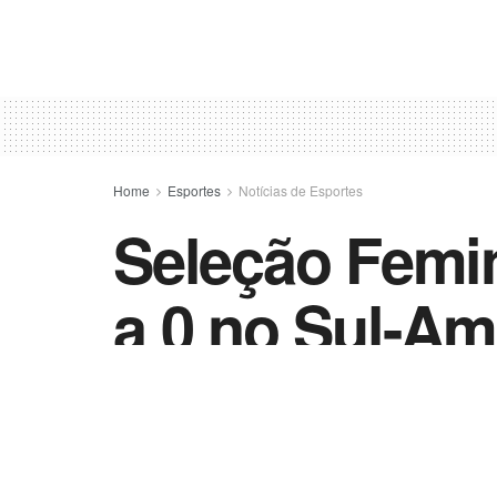
Home
Esportes
Notícias de Esportes
Seleção Femin
a 0 no Sul-Am
by
Esportes - Vida Destra
5 de março de 202