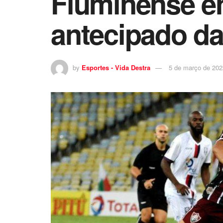
Fluminense en
antecipado d
by
Esportes - Vida Destra
5 de março de 202