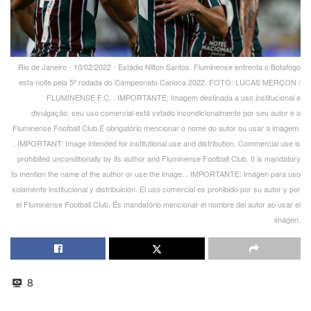
Rio de Janeiro - 10/02/2022 - Estádio Nilton Santos. Fluminense enfrenta o Botafogo
esta noite pela 5ª rodada do Campeonato Carioca 2022. FOTO: LUCAS MERÇON /
FLUMINENSE F.C. . IMPORTANTE: Imagem destinada a uso institucional e
divulgação, seu uso comercial está vetado incondicionalmente por seu autor e o
Fluminense Football Club.É obrigatório mencionar o nome do autor ou usar a imagem.
. IMPORTANT: Image intended for institutional use and distribution. Commercial use is
prohibited unconditionally by its author and Fluminense Football Club. It is mandatory
to mention the name of the author or use the image. . IMPORTANTE: Imágen para uso
solamente institucional y distribuición. El uso comercial es prohibido por su autor y por
el Fluminense Football Club. És mandatório mencionar el nombre del autor ao usar el
imágen.
8