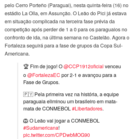
pelo Cerro Porteño (Paraguai), nesta quinta-feira (16) no
estádio La Olla, em Assunção. O Leão do Pici já estava
em situação complicada na terceira fase prévia da
competição após perder de 1 a 0 para os paraguaios no
confronto de ida, na última semana no Castelão. Agora o
Fortaleza seguirá para a fase de grupos da Copa Sul-
Americana.
🏆 Fim de jogo! O
@CCP1912oficial
venceu
o
@FortalezaEC
por 2-1 e avançou para a
Fase de Grupos.
🇵🇾 Pela primeira vez na história, a equipe
paraguaia eliminou um brasileiro em mata-
mata de CONMEBOL
#Libertadores
.
🦁 O Leão vai jogar a CONMEBOL
#Sudamericana
!
pic.twitter.com/CPDwbMOG90