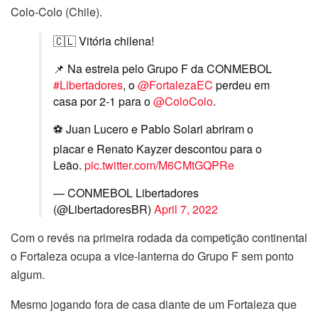
Colo-Colo (Chile).
🇨🇱 Vitória chilena!
📌 Na estreia pelo Grupo F da CONMEBOL
#Libertadores
, o
@FortalezaEC
perdeu em
casa por 2-1 para o
@ColoColo
.
⚽ Juan Lucero e Pablo Solari abriram o
placar e Renato Kayzer descontou para o
Leão.
pic.twitter.com/M6CMtGQPRe
— CONMEBOL Libertadores
(@LibertadoresBR)
April 7, 2022
Com o revés na primeira rodada da competição continental
o Fortaleza ocupa a vice-lanterna do Grupo F sem ponto
algum.
Mesmo jogando fora de casa diante de um Fortaleza que