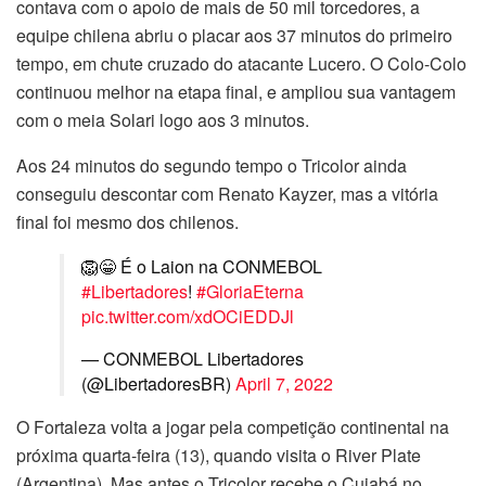
contava com o apoio de mais de 50 mil torcedores, a
equipe chilena abriu o placar aos 37 minutos do primeiro
tempo, em chute cruzado do atacante Lucero. O Colo-Colo
continuou melhor na etapa final, e ampliou sua vantagem
com o meia Solari logo aos 3 minutos.
Aos 24 minutos do segundo tempo o Tricolor ainda
conseguiu descontar com Renato Kayzer, mas a vitória
final foi mesmo dos chilenos.
🦁😁 É o Laion na CONMEBOL
#Libertadores
!
#GloriaEterna
pic.twitter.com/xdOCiEDDJl
— CONMEBOL Libertadores
(@LibertadoresBR)
April 7, 2022
O Fortaleza volta a jogar pela competição continental na
próxima quarta-feira (13), quando visita o River Plate
(Argentina). Mas antes o Tricolor recebe o Cuiabá no