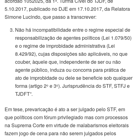
acórdão 1052025, da 1
. Turma Cível do TJDF, de
a
5.10.2017, publicado no DJE em 17.10.2017, da Relatora
Simone Lucindo, que passo a transcrever:
Não há incompatibilidade entre o regime especial de
responsabilização de agentes políticos (Lei 1.079/50)
e o regime de improbidade administrativa (Lei
8.429/92), cujas disposições são aplicáveis, no que
couber, àquele que, independente de ser ou não
agente público, induza ou concorra para prática de
ato de improbidade ou dele se beneficie sob qualquer
forma (artigo 2
e 3
). Jurisprudência do STF, STFJ e
o
o
TJDFT”.
Em tese, prevaricação é ato a ser julgado pelo STF, em
que políticos com fórum privilegiado mas com processos
na Suprema Corte em virtude de malabarismos eleitorais
fazem jogo de cena para não serem julgados pelos