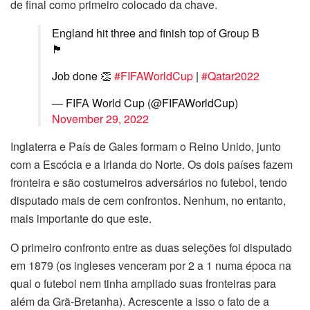
de final como primeiro colocado da chave.
England hit three and finish top of Group B
🏴󠁧󠁢󠁥󠁮󠁧󠁿
Job done 👏
#FIFAWorldCup
|
#Qatar2022
— FIFA World Cup (@FIFAWorldCup)
November 29, 2022
Inglaterra e País de Gales formam o Reino Unido, junto
com a Escócia e a Irlanda do Norte. Os dois países fazem
fronteira e são costumeiros adversários no futebol, tendo
disputado mais de cem confrontos. Nenhum, no entanto,
mais importante do que este.
O primeiro confronto entre as duas seleções foi disputado
em 1879 (os ingleses venceram por 2 a 1 numa época na
qual o futebol nem tinha ampliado suas fronteiras para
além da Grã-Bretanha). Acrescente a isso o fato de a