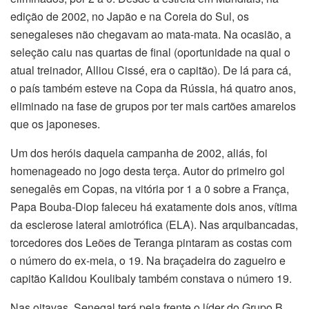
edição de 2002, no Japão e na Coreia do Sul, os
senegaleses não chegavam ao mata-mata. Na ocasião, a
seleção caiu nas quartas de final (oportunidade na qual o
atual treinador, Alliou Cissé, era o capitão). De lá para cá,
o país também esteve na Copa da Rússia, há quatro anos,
eliminado na fase de grupos por ter mais cartões amarelos
que os japoneses.
Um dos heróis daquela campanha de 2002, aliás, foi
homenageado no jogo desta terça. Autor do primeiro gol
senegalês em Copas, na vitória por 1 a 0 sobre a França,
Papa Bouba-Diop faleceu há exatamente dois anos, vítima
da esclerose lateral amiotrófica (ELA). Nas arquibancadas,
torcedores dos Leões de Teranga pintaram as costas com
o número do ex-meia, o 19. Na braçadeira do zagueiro e
capitão Kalidou Koulibaly também constava o número 19.
Nas oitavas, Senegal terá pela frente o líder do Grupo B,