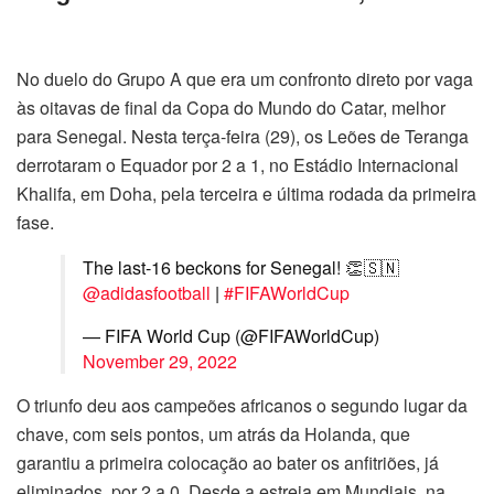
No duelo do Grupo A que era um confronto direto por vaga
às oitavas de final da Copa do Mundo do Catar, melhor
para Senegal. Nesta terça-feira (29), os Leões de Teranga
derrotaram o Equador por 2 a 1, no Estádio Internacional
Khalifa, em Doha, pela terceira e última rodada da primeira
fase.
The last-16 beckons for Senegal! 👏 🇸🇳
@adidasfootball
|
#FIFAWorldCup
— FIFA World Cup (@FIFAWorldCup)
November 29, 2022
O triunfo deu aos campeões africanos o segundo lugar da
chave, com seis pontos, um atrás da Holanda, que
garantiu a primeira colocação ao bater os anfitriões, já
eliminados, por 2 a 0. Desde a estreia em Mundiais, na