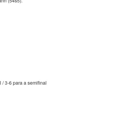
ann (54s5).
l / 3-6 para a semifinal