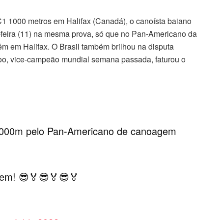
1 1000 metros em Halifax (Canadá), o canoísta baiano
a-feira (11) na mesma prova, só que no Pan-Americano da
ém em Halifax. O Brasil também brilhou na disputa
oo, vice-campeão mundial semana passada, faturou o
 1000m pelo Pan-Americano de canoagem
em! 😎🏅😎🏅😎🏅