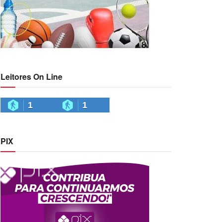
Leitores On Line
1
1
PIX