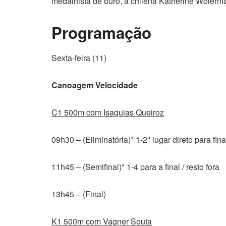
medalhista de ouro, a chilena Katherine Wolerm
Programação
Sexta-feira (11)
Canoagem Velocidade
C1 500m com Isaquias Queiroz
09h30 – (Eliminatória)* 1-2º lugar direto para fina
11h45 – (Semifinal)* 1-4 para a final / resto fora
13h45 – (Final)
K1 500m com Vagner Souta