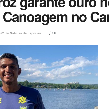
roz garante ouro n
e Canoagem no Ca
0
022
in
Notícias de Esportes