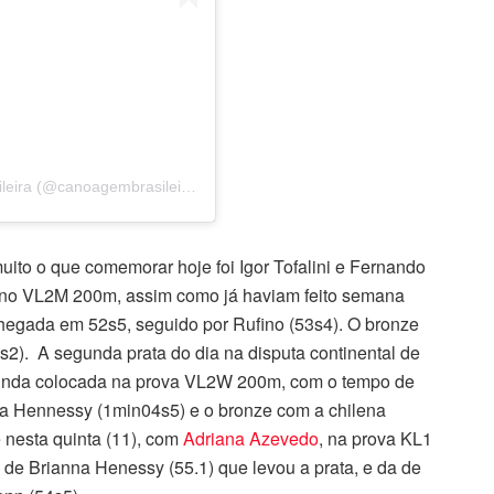
Uma publicação compartilhada por Canoagem Brasileira (@canoagembrasileira)
o o que comemorar hoje foi Igor Tofalini e Fernando
a no VL2M 200m, assim como já haviam feito semana
chegada em 52s5, seguido por Rufino (53s4). O bronze
s2). A segunda prata do dia na disputa continental de
nda colocada na prova VL2W 200m, com o tempo de
a Hennessy (1min04s5) e o bronze com a chilena
nesta quinta (11), com
Adriana Azevedo
, na prova KL1
 de Brianna Henessy (55.1) que levou a prata, e da de